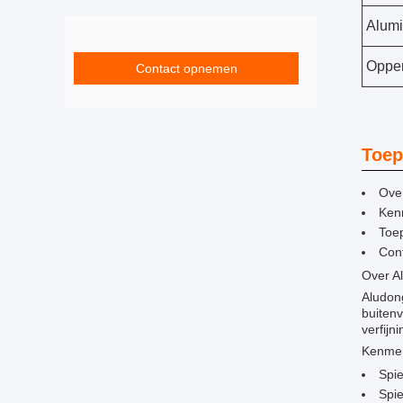
Alumi
Opper
Contact opnemen
Toep
Ove
Ken
Toe
Con
Over A
Aludon
buitenv
verfijn
Kenme
Spi
Spi