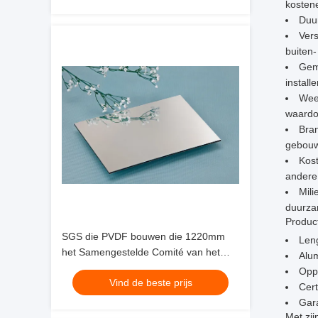
kostene
Duur
Vers
buiten
Gema
install
Wee
waardoo
Bran
gebou
Kost
andere 
Mili
duurza
Product
SGS die PVDF bouwen die 1220mm
Len
het Samengestelde Comité van het
Alu
Spiegelaluminium met een laag
Opp
Vind de beste prijs
bedekken
Cert
Gara
Met zi