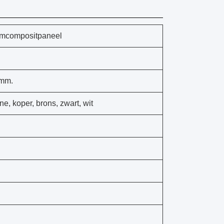
umcompositpaneel
 mm.
e, koper, brons, zwart, wit