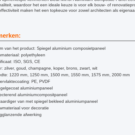
naliteit, waardoor het een ideale keuze is voor elk bouw- of renovatiep
ffectiviteit maken het een topkeuze voor zowel architecten als eigen
erken:
m van het product: Spiegel aluminium composietpaneel
materiaal: polyethyleen
ificaat: ISO, SGS, CE
r: zilver, goud, champagne, koper, brons, zwart, wit
edte: 1220 mm, 1250 mm, 1500 mm, 1550 mm, 1575 mm, 2000 mm
ervlaktecoating: PE, PVDF
egelgecoat aluminiumpaneel
lecterend aluminiumcompositpaneel
aardiger van met spiegel bekleed aluminiumpaneel
materiaal voor decoratie
gglanzende afwerking