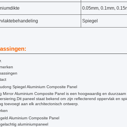
niumdikte
0.05mm, 0.1mm, 0.15
vlaktebehandeling
Spiegel
assingen:
r.
merken
passingen
tact
ludong Spiegel Aluminium Composite Panel
g Mirror Aluminium Composite Panel is een hoogwaardig en duurzaam bo
ersiering.Dit paneel staat bekend om zijn reflecterend oppervlak en spie
ing toevoegt aan elk architectonisch ontwerp.
rken
egeld Aluminium Composite Panel
egelachtig aluminiumpaneel