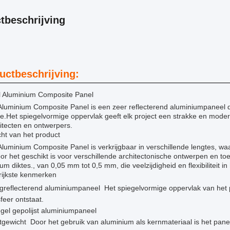
tbeschrijving
uctbeschrijving:
l Aluminium Composite Panel
Aluminium Composite Panel is een zeer reflecterend aluminiumpaneel da
ie.Het spiegelvormige oppervlak geeft elk project een strakke en moder
hitecten en ontwerpers.
ht van het product
 Aluminium Composite Panel is verkrijgbaar in verschillende lengt
r het geschikt is voor verschillende architectonische ontwerpen en toe
um diktes., van 0,05 mm tot 0,5 mm, die veelzijdigheid en flexibiliteit i
rijkste kenmerken
reflecterend aluminiumpaneel ️ Het spiegelvormige oppervlak van het p
feer ontstaat.
gel gepolijst aluminiumpaneel
tgewicht ️ Door het gebruik van aluminium als kernmateriaal is het pane