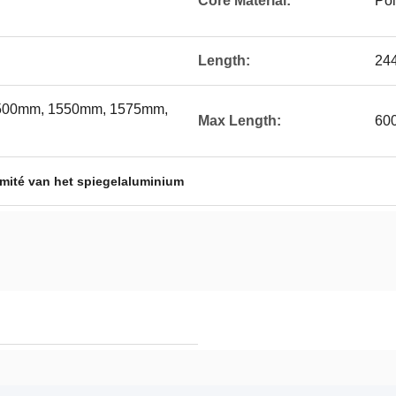
Core Material:
Pol
Length:
24
500mm, 1550mm, 1575mm,
Max Length:
60
ité van het spiegelaluminium