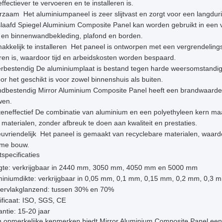
ffectiever te vervoeren en te installeren is.
zaam ️ Het aluminiumpaneel is zeer slijtvast en zorgt voor een langdu
laafd Spiegel Aluminium Composite Panel kan worden gebruikt in een
- en binnenwandbekleding, plafond en borden.
kkelijk te installeren ️ Het paneel is ontworpen met een vergrendelin
eren is, waardoor tijd en arbeidskosten worden bespaard.
rbestendig De aluminiumplaat is bestand tegen harde weersomstandig
r het geschikt is voor zowel binnenshuis als buiten.
dbestendig Mirror Aluminium Composite Panel heeft een brandwaarde v
wen.
eneffectief De combinatie van aluminium en een polyethyleen kern maak
materialen, zonder afbreuk te doen aan kwaliteit en prestaties.
euvriendelijk ️ Het paneel is gemaakt van recyclebare materialen, waard
me bouw.
specificaties
gte: verkrijgbaar in 2440 mm, 3050 mm, 4050 mm en 5000 mm
miniumdikte: verkrijgbaar in 0,05 mm, 0,1 mm, 0,15 mm, 0,2 mm, 0,3
ervlakglanzend: tussen 30% en 70%
ificaat: ISO, SGS, CE
ntie: 15-20 jaar
jn opmerkelijke kenmerken biedt Mirror Aluminium Composite Panel een 