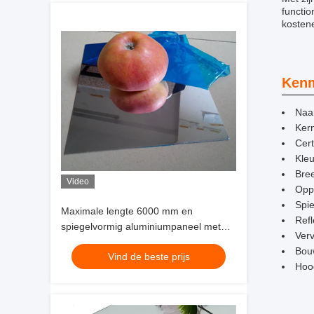
functio
kostene
Kenm
Naa
Kern
Cert
Kleu
Bre
Video
Opp
Spi
Maximale lengte 6000 mm en
Ref
spiegelvormig aluminiumpaneel met
Verv
een dikte van 6 mm
Bouw
Vind de beste prijs
Hoo