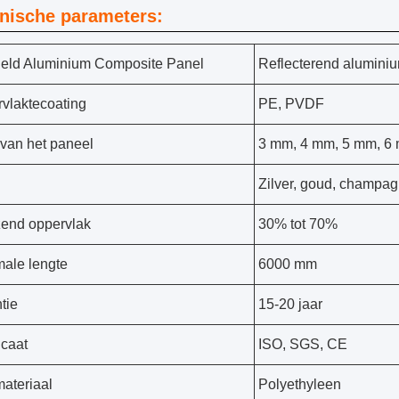
nische parameters:
eld Aluminium Composite Panel
Reflecterend alumini
vlaktecoating
PE, PVDF
 van het paneel
3 mm, 4 mm, 5 mm, 6
Zilver, goud, champagn
end oppervlak
30% tot 70%
ale lengte
6000 mm
tie
15-20 jaar
icaat
ISO, SGS, CE
ateriaal
Polyethyleen