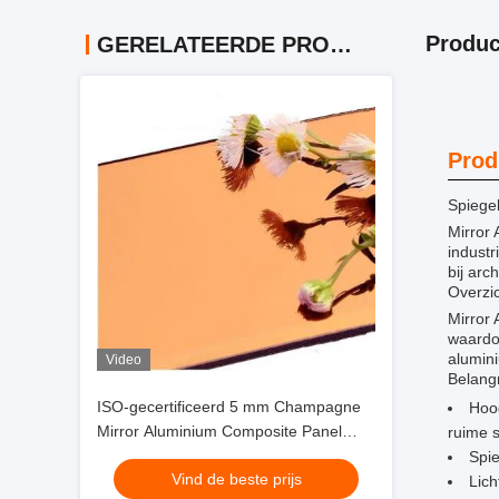
Produc
GERELATEERDE PRODUCTEN
Prod
Spiege
Mirror 
industr
bij arc
Overzic
Mirror
waardoo
alumini
Video
Belang
ISO-gecertificeerd 5 mm Champagne
Hoog
Mirror Aluminium Composite Panel
ruime s
voor architectonisch ontwerp
Spie
Vind de beste prijs
Lich