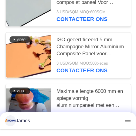
composiet paneel Voor
billboard bekleding,
3 USD/SQM MOQ:600SQM
gordijnwand schalen
CONTACTEER ONS
Buitenmuurpaneel En interieur
decoratie ACP decoratieve
wandpanelen
ISO-gecertificeerd 5 mm
Champagne Mirror Aluminium
Composite Panel voor
architectonisch ontwerp
3 USD/SQM MOQ:500pieces
CONTACTEER ONS
Maximale lengte 6000 mm en
spiegelvormig
aluminiumpaneel met een
dikte van 6 mm
3 USD/SQM MOQ:500pieces
James
CONTACTEER ONS