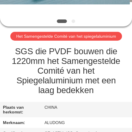
NEEM
CONTACT
MET
ONS
Het Samengestelde Comité van het spiegelaluminium
OP
SGS die PVDF bouwen die
NIEUWS
1220mm het Samengestelde
Comité van het
GEVALLEN
Spiegelaluminium met een
laag bedekken
VRAAG
EEN
Plaats van
CHINA
herkomst:
OFFERTE
Merknaam:
ALUDONG