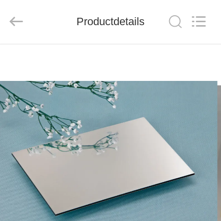
Henan
Jixiang
Industrial
Productdetails
Co.,
Ltd.
All
Rights
Reserved.
HUIS
PRODUCTEN
OVER
ONS
FABRIEKSTOUR
KWALITEITSCONTROLE