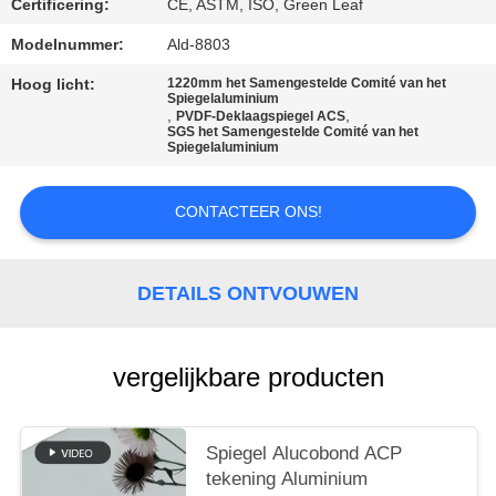
SITEMAP
Certificering:
CE, ASTM, ISO, Green Leaf
Modelnummer:
Ald-8803
PRIVACYBELEID
Hoog licht:
1220mm het Samengestelde Comité van het
Spiegelaluminium
,
,
PVDF-Deklaagspiegel ACS
SGS het Samengestelde Comité van het
Spiegelaluminium
CONTACTEER ONS!
DETAILS ONTVOUWEN
vergelijkbare producten
Spiegel Alucobond ACP
tekening Aluminium