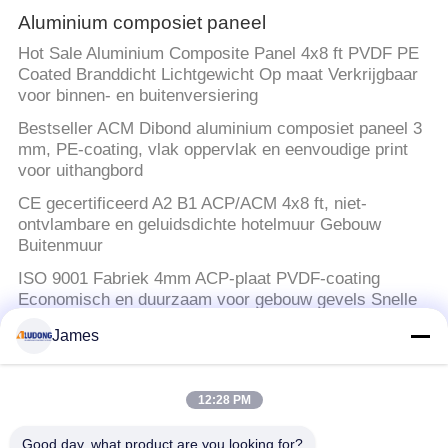
Aluminium composiet paneel
Hot Sale Aluminium Composite Panel 4x8 ft PVDF PE
Coated Branddicht Lichtgewicht Op maat Verkrijgbaar
voor binnen- en buitenversiering
Bestseller ACM Dibond aluminium composiet paneel 3
mm, PE-coating, vlak oppervlak en eenvoudige print
voor uithangbord
CE gecertificeerd A2 B1 ACP/ACM 4x8 ft, niet-
ontvlambare en geluidsdichte hotelmuur Gebouw
Buitenmuur
ISO 9001 Fabriek 4mm ACP-plaat PVDF-coating
Economisch en duurzaam voor gebouw gevels Snelle
verzending
James
PE Aluminium Samengesteld Comité
12:28 PM
Voor het drukken geschikt ACM-PE Aluminium
Samengesteld Comité 1,22 x 2.44m voor Tekens
Good day, what product are you looking for?