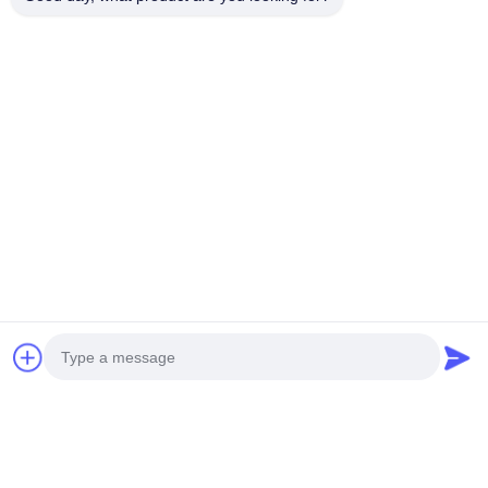
PVDF-Aluminium Samengesteld Comité
ALUDONG PVDF ALUMINIUM COMPOSITE PANEL
voor de buitengevel
Houten Aluminium Samengesteld Comité
In voorraad 1220*2440mm Anti-Scratch Aluminium
Panel PE PVDF Coating, Eco-Friendly for Restaurant
Kitchen Wholesale Price
Marmeren Aluminium Samengesteld Comité
Veilige verpakking 3 mm marmernerf ACM/ACP PE
PVDF-coating, eenvoudige reiniging en krasbestendig
voor keukenachterwand op voorraad
Het Samengestelde Comité van het
spiegelaluminium
Photo