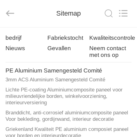
Henan
Jixiang
Industrial
Sitemap
Co.,
Ltd.
All
Rights
Reserved.
HUIS
bedrijf
Fabriekstocht
Kwaliteitscontrole
Nieuws
Gevallen
Neem contact
PRODUCTEN
met ons op
OVER
PE Aluminium Samengesteld Comité
ONS
3mm ACS Aluminium Samengesteld Comité
Lichte PE-coating Aluminiumcomposite paneel voor
milieuvriendelijke borden, winkelvoorziening,
FABRIEKSTOUR
interieurversiering
Branddicht, anti-corrosief aluminiumcomposite paneel
KWALITEITSCONTROLE
Voor bekleding, gordijnwand, interieur decoratie
Griekenland Kwaliteit PE aluminium composiet paneel
voor borden en interieurdecoratie