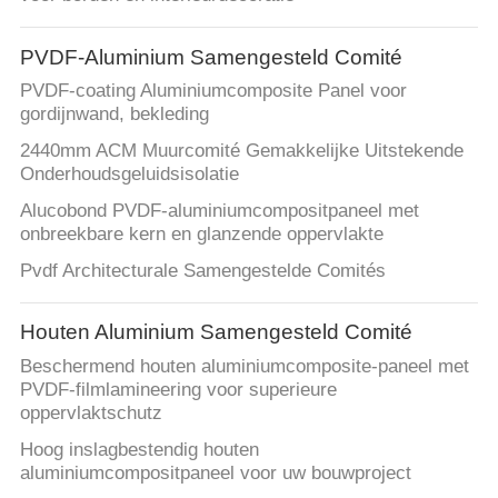
NEEM
CONTACT
PVDF-Aluminium Samengesteld Comité
MET
PVDF-coating Aluminiumcomposite Panel voor
ONS
gordijnwand, bekleding
OP
2440mm ACM Muurcomité Gemakkelijke Uitstekende
Onderhoudsgeluidsisolatie
Alucobond PVDF-aluminiumcompositpaneel met
NIEUWS
onbreekbare kern en glanzende oppervlakte
Pvdf Architecturale Samengestelde Comités
GEVALLEN
Houten Aluminium Samengesteld Comité
VRAAG
Beschermend houten aluminiumcomposite-paneel met
PVDF-filmlamineering voor superieure
EEN
oppervlaktschutz
OFFERTE
Hoog inslagbestendig houten
aluminiumcompositpaneel voor uw bouwproject