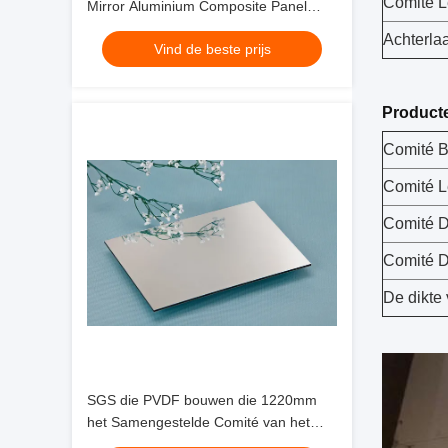
Comité L
Mirror Aluminium Composite Panel
voor architectonisch ontwerp
Achterla
Vind de beste prijs
Producte
Comité B
Comité L
Comité D
Comité D
De dikte
SGS die PVDF bouwen die 1220mm
het Samengestelde Comité van het
Spiegelaluminium met een laag