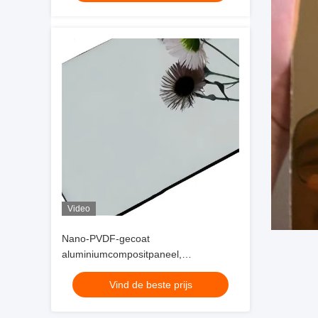
Video
Nano-PVDF-gecoat
aluminiumcompositpaneel,
corrosiebestendig en elegant voor
Vind de beste prijs
hedendaagse bouw en ontwerp