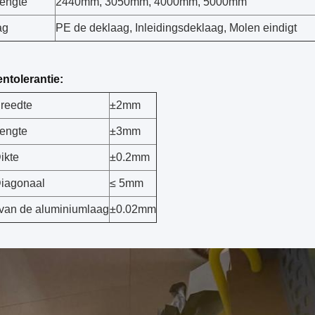
engte
2440mm, 3050mm, 4000mm, 5000mm
ag
PE de deklaag, Inleidingsdeklaag, Molen eindigt
ntolerantie:
reedte
±2mm
engte
±3mm
ikte
±0.2mm
iagonaal
≤ 5mm
 van de aluminiumlaag
±0.02mm