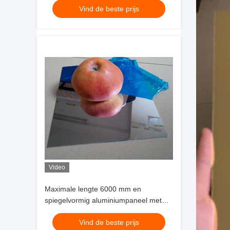
Vind de beste prijs
bedekken
Video
Maximale lengte 6000 mm en
spiegelvormig aluminiumpaneel met
een dikte van 6 mm
Vind de beste prijs