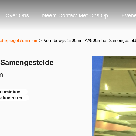
Over Ons
Neem Contact Met Ons Op
Even
et Spiegelaluminium
>
Vormbewijs 1500mm AA5005-het Samengestelde
 Samengestelde
m
aluminium
laluminium