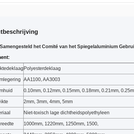
tbeschrijving
amengesteld het Comité van het Spiegelaluminium Gebrui
ent:
ktedeklaag
Polyesterdeklaag
mlegering
AA1100, AA3003
umhuid
0.10mm, 0.12mm, 0.15mm, 0.18mm, 0.21mm, 0.25
ikte
2mm, 3mm, 4mm, 5mm
riaal
Niet-toxisch lage dichtheidspolyethyleen
reedte
1000mm, 1220mm, 1250mm, 1500,