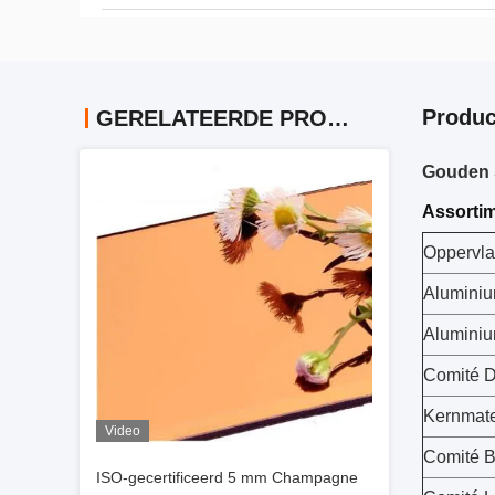
Produc
GERELATEERDE PRODUCTEN
Gouden S
Assortim
Oppervla
Aluminiu
Alumini
Comité D
Kernmate
Video
Comité B
ISO-gecertificeerd 5 mm Champagne