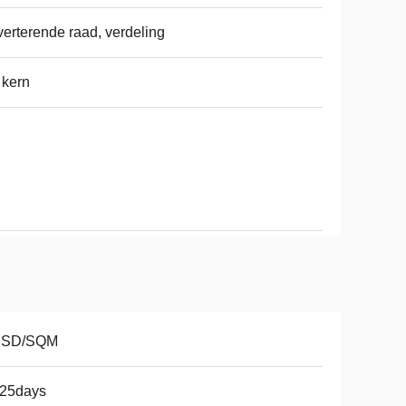
erterende raad, verdeling
 kern
,
USD/SQM
-25days