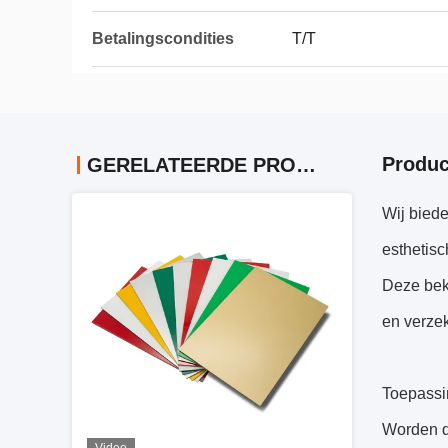
Betalingscondities
T/T
Produc
GERELATEERDE PRODUCTEN
Wij bied
esthetisc
Deze bek
en verze
Toepassi
Worden d