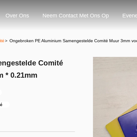
Over Ons
Neem Contact Met Ons Op
Even
té
>
Ongebroken PE Aluminium Samengestelde Comité Muur 3mm voo
ngestelde Comité
m * 0.21mm
té