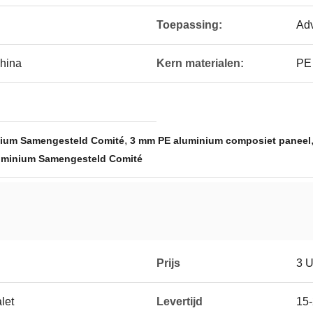
Toepassing:
Adv
hina
Kern materialen:
PE
,
ium Samengesteld Comité
3 mm PE aluminium composiet paneel
uminium Samengesteld Comité
Prijs
3 
let
Levertijd
15