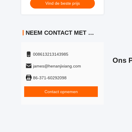
Vind de beste prijs
NEEM CONTACT MET ONS OP
008613213143985
Ons P
james@henanjixiang.com
86-371-60292098
Contact opnemen