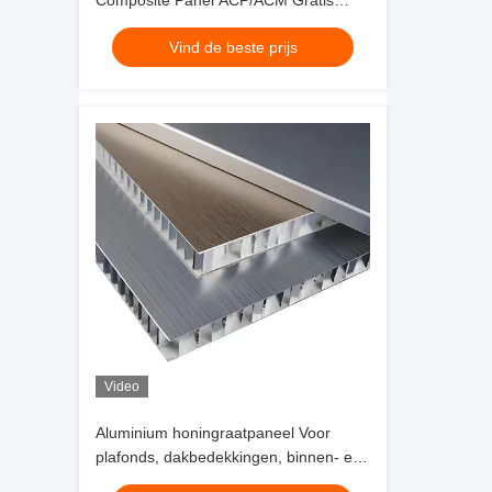
Composite Panel ACP/ACM Gratis
Proefstuk 3mm 4mm voor
Vind de beste prijs
Wandbekleding Decoratie
Video
Aluminium honingraatpaneel Voor
plafonds, dakbedekkingen, binnen- en
buitenmuren, enz.