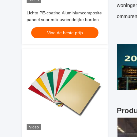
Video
woningen.
Lichte PE-coating Aluminiumcomposite
ommuren,
paneel voor milieuvriendelijke borden,
winkelvoorziening, interieurversiering
Vind de beste prijs
Produ
Video