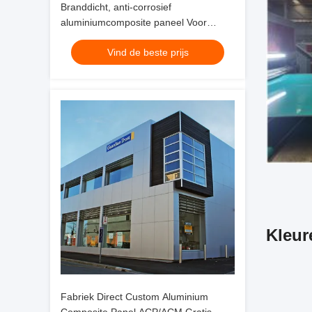
Branddicht, anti-corrosief
aluminiumcomposite paneel Voor
bekleding, gordijnwand, interieur
Vind de beste prijs
decoratie
Kleur
Fabriek Direct Custom Aluminium