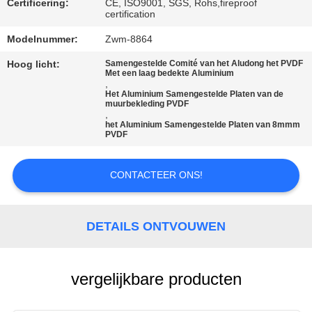
SITEMAP
Certificering:
CE, ISO9001, SGS, Rohs,fireproof
certification
Modelnummer:
Zwm-8864
PRIVACYBELEID
Hoog licht:
Samengestelde Comité van het Aludong het PVDF
Met een laag bedekte Aluminium
,
Het Aluminium Samengestelde Platen van de
muurbekleding PVDF
,
het Aluminium Samengestelde Platen van 8mmm
PVDF
CONTACTEER ONS!
DETAILS ONTVOUWEN
vergelijkbare producten