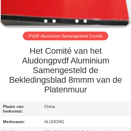
NEEM
CONTACT
MET
ONS
PVDF-Aluminium Samengesteld Comité
OP
Het Comité van het
NIEUWS
Aludongpvdf Aluminium
Samengesteld de
GEVALLEN
Bekledingsblad 8mmm van de
Platenmuur
VRAAG
EEN
Plaats van
China
herkomst:
OFFERTE
Merknaam:
ALUDONG