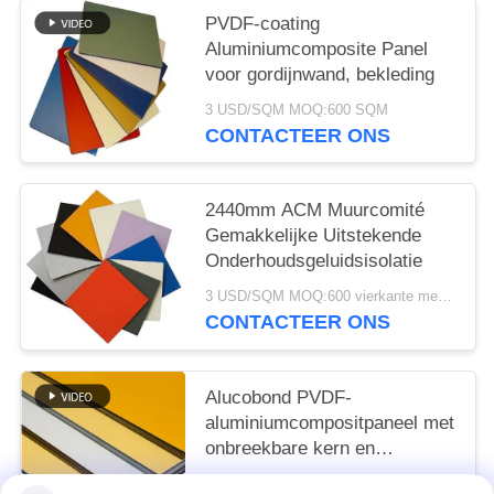
PVDF-coating
Aluminiumcomposite Panel
voor gordijnwand, bekleding
3 USD/SQM MOQ:600 SQM
CONTACTEER ONS
2440mm ACM Muurcomité
Gemakkelijke Uitstekende
Onderhoudsgeluidsisolatie
3 USD/SQM MOQ:600 vierkante meters
CONTACTEER ONS
Alucobond PVDF-
aluminiumcompositpaneel met
onbreekbare kern en
glanzende oppervlakte
3 USD/SQM MOQ:sqm 600