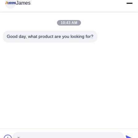
James
CONTACTEER ONS
10:43 AM
populaire categorieën
Alle
Good day, what product are you looking for?
PE Aluminium Samengesteld Comité
PVDF-Aluminium Samengesteld Comité
Houten Aluminium Samengesteld Comité
Marmeren Aluminium Samengesteld Comité
Het Samengestelde Comité Van Het Spiegelaluminium
Geborsteld Aluminium Samengesteld Comité
Vuurvast Aluminium Samengesteld Comité
UV Voor Het Drukken Geschikt Aluminium Samengesteld Comité
Teken in