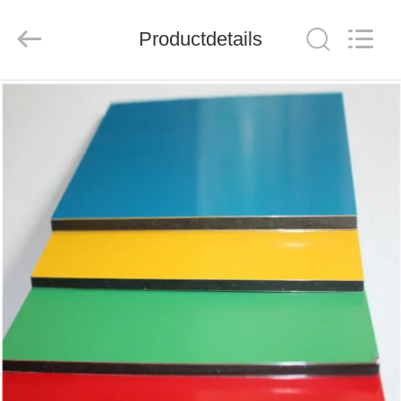
Henan
Jixiang
Industrial
Productdetails
Co.,
Ltd.
All
Rights
Reserved.
HUIS
PRODUCTEN
OVER
ONS
FABRIEKSTOUR
KWALITEITSCONTROLE