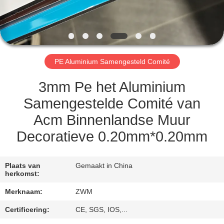
NEEM
CONTACT
MET
ONS
PE Aluminium Samengesteld Comité
OP
3mm Pe het Aluminium
NIEUWS
Samengestelde Comité van
Acm Binnenlandse Muur
GEVALLEN
Decoratieve 0.20mm*0.20mm
VRAAG
Plaats van
Gemaakt in China
herkomst:
EEN
Merknaam:
ZWM
OFFERTE
Certificering:
CE, SGS, IOS,...