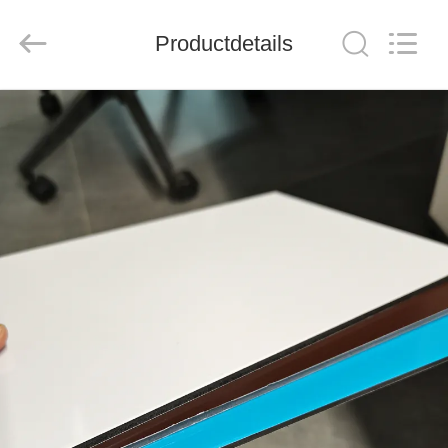
Henan
Jixiang
Industrial
Productdetails
Co.,
Ltd.
All
Rights
Reserved.
HUIS
PRODUCTEN
OVER
ONS
FABRIEKSTOUR
KWALITEITSCONTROLE