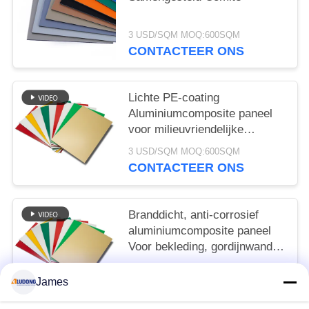
3 USD/SQM MOQ:600SQM
CONTACTEER ONS
Lichte PE-coating
Aluminiumcomposite paneel
voor milieuvriendelijke
borden, winkelvoorziening,
3 USD/SQM MOQ:600SQM
interieurversiering
CONTACTEER ONS
Branddicht, anti-corrosief
aluminiumcomposite paneel
Voor bekleding, gordijnwand,
interieur decoratie
3 USD/SQM MOQ:600SQM
James
CONTACTEER ONS