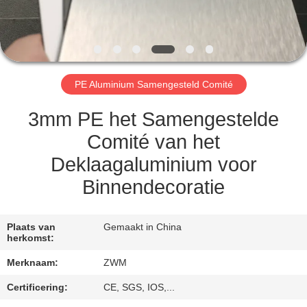
NEEM
CONTACT
MET
ONS
PE Aluminium Samengesteld Comité
OP
3mm PE het Samengestelde
NIEUWS
Comité van het
Deklaagaluminium voor
GEVALLEN
Binnendecoratie
VRAAG
Plaats van
Gemaakt in China
herkomst:
EEN
Merknaam:
ZWM
OFFERTE
Certificering:
CE, SGS, IOS,...