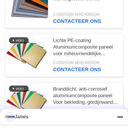
3 USD/SQM MOQ:600SQM
CONTACTEER ONS
Lichte PE-coating
Aluminiumcomposite paneel
voor milieuvriendelijke
borden, winkelvoorziening,
3 USD/SQM MOQ:600SQM
interieurversiering
CONTACTEER ONS
Branddicht, anti-corrosief
aluminiumcomposite paneel
Voor bekleding, gordijnwand,
interieur decoratie
3 USD/SQM MOQ:600SQM
James
CONTACTEER ONS