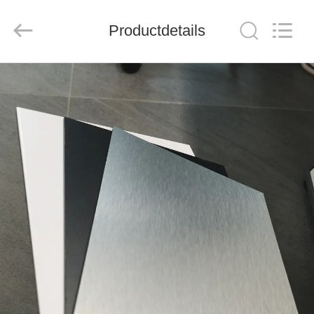
Henan
Jixiang
Industrial
Productdetails
Co.,
Ltd.
All
Rights
Reserved.
HUIS
PRODUCTEN
OVER
ONS
FABRIEKSTOUR
KWALITEITSCONTROLE