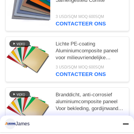
Samengesteld Comité
3 USD/SQM MOQ:600SQM
CONTACTEER ONS
Lichte PE-coating
Aluminiumcomposite paneel
voor milieuvriendelijke
borden, winkelvoorziening,
3 USD/SQM MOQ:600SQM
interieurversiering
CONTACTEER ONS
Branddicht, anti-corrosief
aluminiumcomposite paneel
Voor bekleding, gordijnwand,
interieur decoratie
3 USD/SQM MOQ:600SQM
James
CONTACTEER ONS