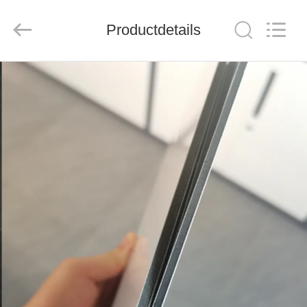
Henan
Jixiang
Industrial
Productdetails
Co.,
Ltd.
All
Rights
Reserved.
HUIS
PRODUCTEN
OVER
ONS
FABRIEKSTOUR
KWALITEITSCONTROLE