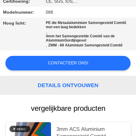
SITEMAP
Certificering:
CE, SGS, IOS,...
Modelnummer:
088
PRIVACYBELEID
Hoog licht:
PE die Metaalaluminium Samengesteld Comité
met een laag bedekken
,
4mm het Samengestelde Comité van de
AluminiumGordijngevel
,
ZWM - 88 Aluminium Samengesteld Comité
CONTACTEER ONS!
DETAILS ONTVOUWEN
vergelijkbare producten
3mm ACS Aluminium