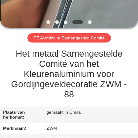
NEEM
CONTACT
MET
ONS
PE Aluminium Samengesteld Comité
OP
Het metaal Samengestelde
NIEUWS
Comité van het
Kleurenaluminium voor
GEVALLEN
Gordijngeveldecoratie ZWM -
88
VRAAG
EEN
Plaats van
gemaakt in China
herkomst:
OFFERTE
Merknaam:
ZWM