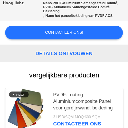
SITEMAP
Hoog licht:
,
Nano PVDF-Aluminium Samengesteld Comité
PVDF-Aluminium Samengestelde Comité
Bekleding
,
Nano het paneelbekleding van PVDF ACS
PRIVACYBELEID
CONTACTEER ONS!
DETAILS ONTVOUWEN
vergelijkbare producten
PVDF-coating
Aluminiumcomposite Panel
voor gordijnwand, bekleding
3 USD/SQM MOQ:600 SQM
CONTACTEER ONS