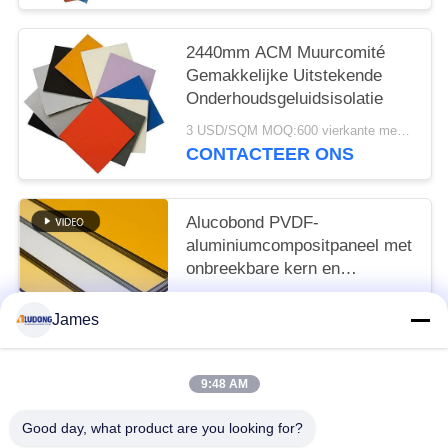
2440mm ACM Muurcomité
Gemakkelijke Uitstekende
Onderhoudsgeluidsisolatie
3 USD/SQM MOQ:600 vierkante meters
CONTACTEER ONS
Alucobond PVDF-
aluminiumcompositpaneel met
onbreekbare kern en
glanzende oppervlakte
3 USD/SQM MOQ:sqm 600
James
CONTACTEER ONS
9:48 AM
populaire categorieën
Alle
Good day, what product are you looking for?