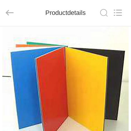
Henan
Jixiang
Industrial
Productdetails
Co.,
Ltd.
All
Rights
Reserved.
HUIS
PRODUCTEN
OVER
ONS
FABRIEKSTOUR
KWALITEITSCONTROLE