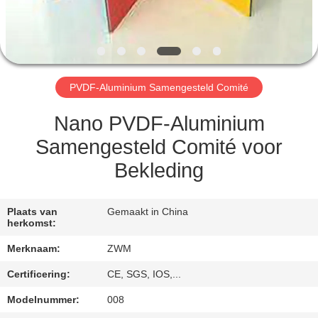
NEEM
CONTACT
MET
ONS
PVDF-Aluminium Samengesteld Comité
OP
Nano PVDF-Aluminium
NIEUWS
Samengesteld Comité voor
Bekleding
GEVALLEN
Plaats van
Gemaakt in China
herkomst:
VRAAG
Merknaam:
ZWM
EEN
OFFERTE
Certificering:
CE, SGS, IOS,...
Modelnummer:
008