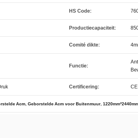
HS Code:
76
Productiecapaciteit:
850
Comité dikte:
4m
Ant
Functie:
Bew
Druk
Certificering:
CE,
,
,
stelde Acm
Geborstelde Acm voor Buitenmuur
1220mm*2440mm 