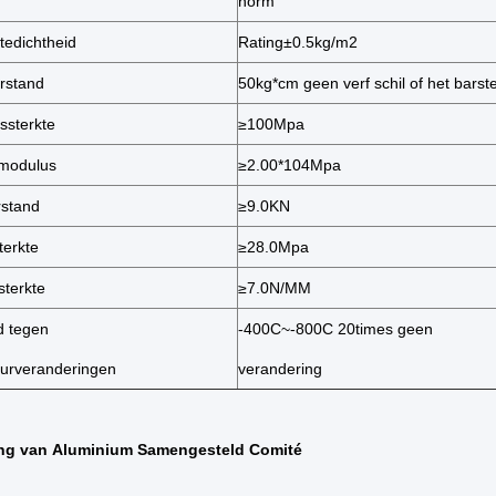
norm
tedichtheid
Rating±0.5kg/m2
rstand
50kg*cm geen verf schil of het barst
sterkte
≥100Mpa
 modulus
≥2.00*104Mpa
stand
≥9.0KN
terkte
≥28.0Mpa
sterkte
≥7.0N/MM
d tegen
-400C~-800C 20times geen
urveranderingen
verandering
ng van
Aluminium Samengesteld Comité