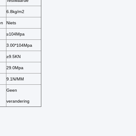
Testwaarde
6.8kg/m2
en
Niets
≥104Mpa
3.00*104Mpa
≥9.5KN
29.0Mpa
9.1N/MM
Geen
verandering