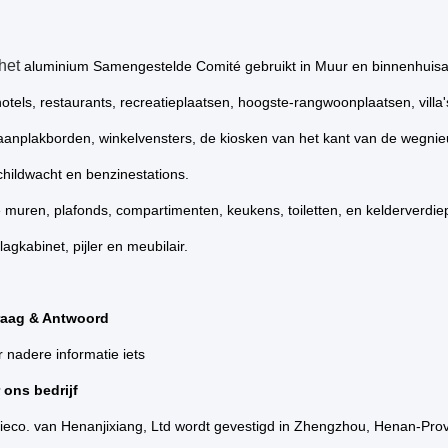
het
aluminium Samengestelde Comité gebruikt in Muur en binnenhuisar
otels, restaurants, recreatieplaatsen, hoogste-rangwoonplaatsen, villa'
aanplakborden, winkelvensters, de kiosken van het kant van de wegnie
hildwacht en benzinestations.
e muren, plafonds, compartimenten, keukens, toiletten, en kelderverdi
lagkabinet, pijler en meubilair.
raag & Antwoord
 nadere informatie iets
ons bedrijf
ieco. van Henanjixiang, Ltd wordt gevestigd in Zhengzhou, Henan-Prov