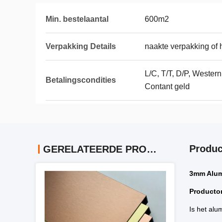
Min. bestelaantal
600m2
Verpakking Details
naakte verpakking of 
L/C, T/T, D/P, Wester
Betalingscondities
Contant geld
Produc
GERELATEERDE PRODUCTEN
3mm Alum
Producto
Is het al