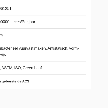
061251
0000pieces/Per jaar
m
ibacterieel vuurvast maken, Antistatisch, vorm-
ijs
 ASTM, ISO, Green Leaf
geborstelde ACS