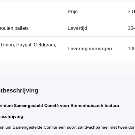
Prijs
3 
houten pallets
Levertijd
10
n Union, Paypal, Geldgram,
Levering vermogen
10
tbeschrijving
inium Samengesteld Comité voor Binnenhuisarchitectuur
mschrijving
uminium Samengestelde Comité een soort sandwichpaneel met twee dunn