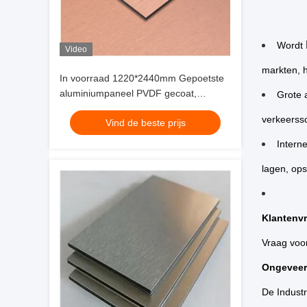
Wordt
Video
markten, h
In voorraad 1220*2440mm Gepoetste
aluminiumpaneel PVDF gecoat,
Grote 
weerbestendige voor gordijnmuur ISO
verkeerssc
Vind de beste prijs
9001Fabriek
Intern
lagen, ops
Klantenv
Vraag voor
Ongeveer 
De Industr