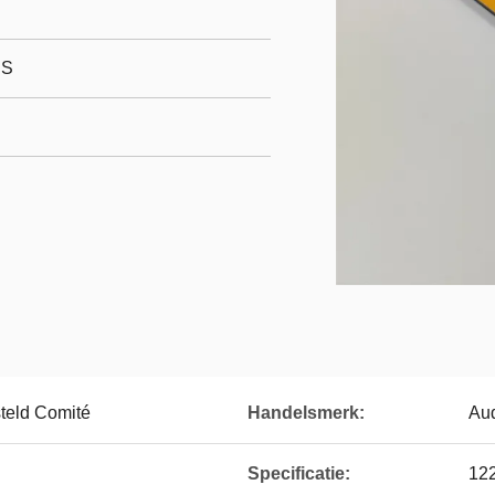
HS
eld Comité
Handelsmerk:
Au
Specificatie:
12