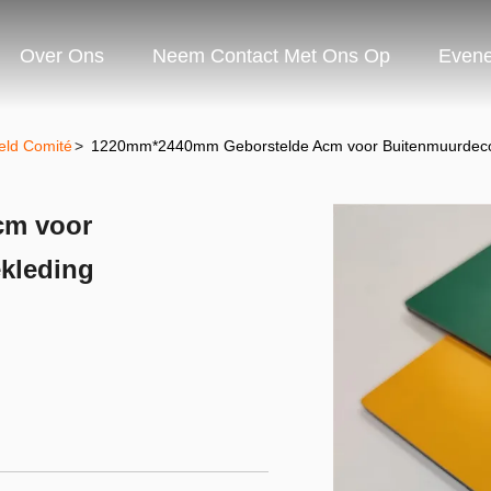
Over Ons
Neem Contact Met Ons Op
Even
eld Comité
>
1220mm*2440mm Geborstelde Acm voor Buitenmuurdecor
cm voor
kleding