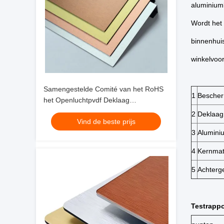
aluminium
Wordt het
binnenhuis
winkelvoor
Samengestelde Comité van het RoHS
1
Bescher
het Openluchtpvdf Deklaag
Geborstelde Aluminium
2
Deklaag
Vind de beste prijs
3
Alumini
4
Kernmat
5
Achterg
Testrappo