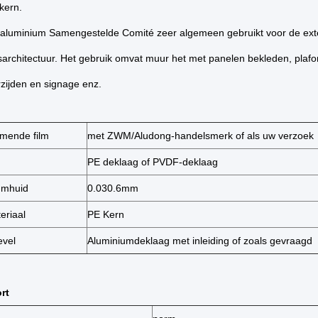
kern.
 aluminium Samengestelde Comité zeer algemeen gebruikt voor de ext
architectuur. Het gebruik omvat muur het met panelen bekleden, plafond 
zijden en signage enz.
mende film
met ZWM/Aludong-handelsmerk of als uw verzoek
PE deklaag of PVDF-deklaag
umhuid
0.030.6mm
eriaal
PE Kern
evel
Aluminiumdeklaag met inleiding of zoals gevraagd
rt