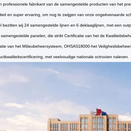
en professionele fabrikant van de samengestelde producten van het pr
iteit en super ervaring, om nog te zwijgen van onze ongeëvenaarde sc
bezitten wij 24 samengestelde lijnen en 6 deklaaglijnen, met een outpu
samengestelde panelen, die strikt Certificatie van het de Kwaliteits
icatie van het Milieubeheersysteem, OHSAS18000-het Veiligheidsbeheer
tkwaliteitscertificering, met veelvoudige nationale octrooien naleven.