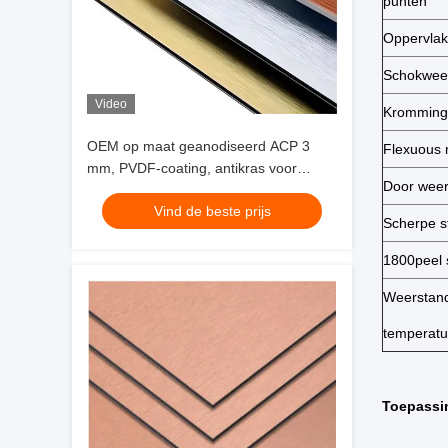
punten
Oppervlak
Schokwee
Video
Krommings
OEM op maat geanodiseerd ACP 3
Flexuous
mm, PVDF-coating, antikras voor
Door weer
Subway Hall Hotel-decoratie
Vind de beste prijs
Scherpe s
1800peel 
Weerstan
temperatu
Toepassi