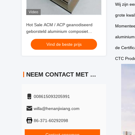
Wij zijn e
Video
grote kwal
Hot Sale ACM / ACP geanodiseerd
Momenteel 
geborsteld aluminium composiet
aluminium 
paneel 4 mm, PVDF-coating,
Vind de beste prijs
krasbestendig voor liftcabine
de Certif
CTC Produc
NEEM CONTACT MET ONS OP
008615093205991
willa@henanjixiang.com
86-371-60292098
Contact opnemen