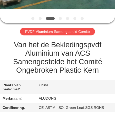
NEEM
CONTACT
MET
ONS
PVDF-Aluminium Samengesteld Comité
OP
Van het de Bekledingspvdf
NIEUWS
Aluminium van ACS
Samengestelde het Comité
GEVALLEN
Ongebroken Plastic Kern
VRAAG
Plaats van
China
herkomst:
EEN
Merknaam:
ALUDONG
OFFERTE
Certificering:
CE, ASTM, ISO, Green Leaf,SGS,ROHS