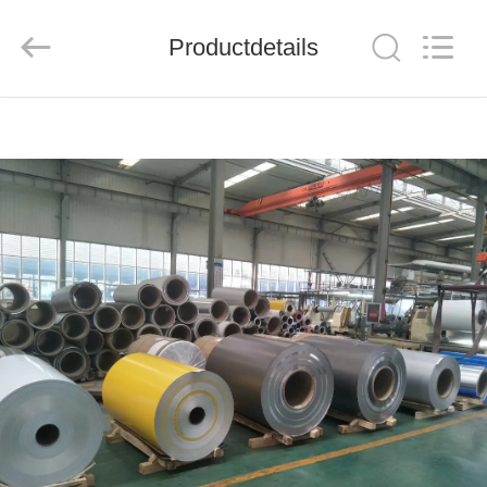
Henan
Jixiang
Industrial
Productdetails
Co.,
Ltd.
All
Rights
Reserved.
HUIS
PRODUCTEN
OVER
ONS
FABRIEKSTOUR
KWALITEITSCONTROLE