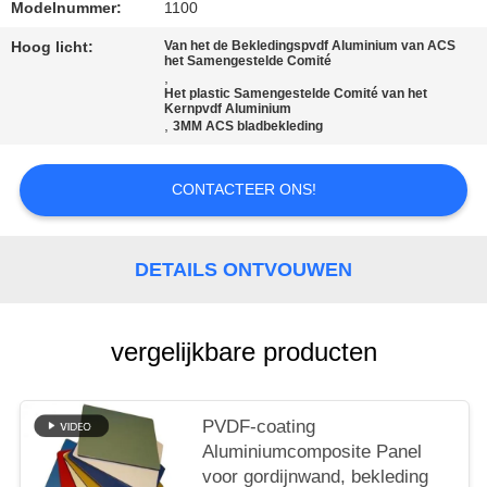
SITEMAP
Modelnummer:
1100
Hoog licht:
Van het de Bekledingspvdf Aluminium van ACS
het Samengestelde Comité
PRIVACYBELEID
,
Het plastic Samengestelde Comité van het
Kernpvdf Aluminium
,
3MM ACS bladbekleding
CONTACTEER ONS!
DETAILS ONTVOUWEN
vergelijkbare producten
PVDF-coating
Aluminiumcomposite Panel
voor gordijnwand, bekleding