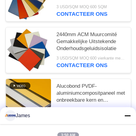
3 USD/SQM MOQ:600 SQM
CONTACTEER ONS
2440mm ACM Muurcomité
Gemakkelijke Uitstekende
Onderhoudsgeluidsisolatie
3 USD/SQM MOQ:600 vierkante meters
CONTACTEER ONS
Alucobond PVDF-
aluminiumcompositpaneel met
onbreekbare kern en
glanzende oppervlakte
3 USD/SQM MOQ:sqm 600
James
CONTACTEER ONS
3:50 AM