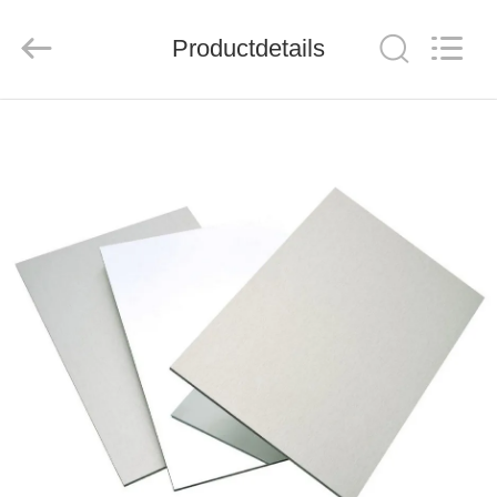
Henan
Jixiang
Industrial
Productdetails
Co.,
Ltd.
All
Rights
Reserved.
HUIS
PRODUCTEN
OVER
ONS
FABRIEKSTOUR
KWALITEITSCONTROLE