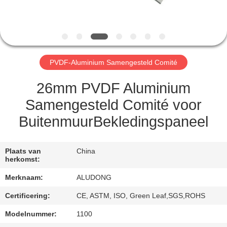
NEEM
CONTACT
MET
ONS
PVDF-Aluminium Samengesteld Comité
OP
26mm PVDF Aluminium
NIEUWS
Samengesteld Comité voor
BuitenmuurBekledingspaneel
GEVALLEN
Plaats van
China
herkomst:
VRAAG
Merknaam:
ALUDONG
EEN
OFFERTE
Certificering:
CE, ASTM, ISO, Green Leaf,SGS,ROHS
Modelnummer:
1100