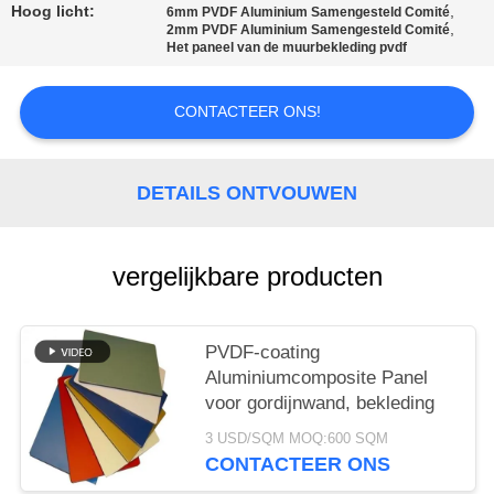
SITEMAP
Hoog licht:
,
6mm PVDF Aluminium Samengesteld Comité
,
2mm PVDF Aluminium Samengesteld Comité
Het paneel van de muurbekleding pvdf
PRIVACYBELEID
CONTACTEER ONS!
DETAILS ONTVOUWEN
vergelijkbare producten
PVDF-coating
Aluminiumcomposite Panel
voor gordijnwand, bekleding
3 USD/SQM MOQ:600 SQM
CONTACTEER ONS