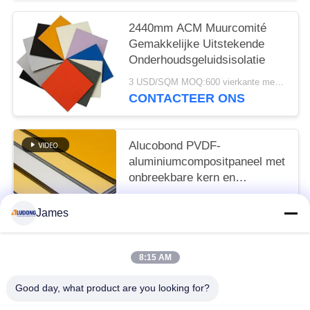
2440mm ACM Muurcomité
Gemakkelijke Uitstekende
Onderhoudsgeluidsisolatie
3 USD/SQM MOQ:600 vierkante meters
CONTACTEER ONS
Alucobond PVDF-
aluminiumcompositpaneel met
onbreekbare kern en
glanzende oppervlakte
3 USD/SQM MOQ:sqm 600
James
CONTACTEER ONS
8:15 AM
populaire categorieën
Alle
Good day, what product are you looking for?