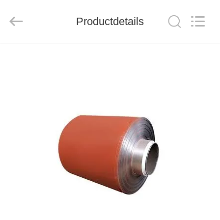
Henan
Jixiang
Industrial
Productdetails
Co.,
Ltd.
All
Rights
Reserved.
HUIS
PRODUCTEN
OVER
ONS
FABRIEKSTOUR
KWALITEITSCONTROLE