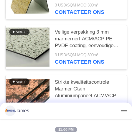
krasbestendig voor villa
3 USD/SQM MOQ:300m²
buitenmuur Snelle verzending
CONTACTEER ONS
Veilige verpakking 3 mm
marmernerf ACM/ACP PE
PVDF-coating, eenvoudige
reiniging en krasbestendig
3 USD/SQM MOQ:300m²
voor keukenachterwand op
CONTACTEER ONS
voorraad
Strikte kwaliteitscontrole
Marmer Gtain
Aluminiumpaneel ACM/ACP
1250*2500mm,
3 USD/SQM MOQ:300m²
Hoogglanzend, brandwerend
James
CONTACTEER ONS
voor ondergrondse decoratie
Topkwaliteit
11:00 PM