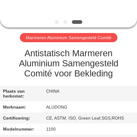
NEEM
CONTACT
MET
ONS
Marmeren Aluminium Samengesteld Comité
OP
Antistatisch Marmeren
NIEUWS
Aluminium Samengesteld
Comité voor Bekleding
GEVALLEN
Plaats van
CHINA
herkomst:
VRAAG
Merknaam:
ALUDONG
EEN
OFFERTE
Certificering:
CE, ASTM, ISO, Green Leaf,SGS,ROHS
Modelnummer:
1100