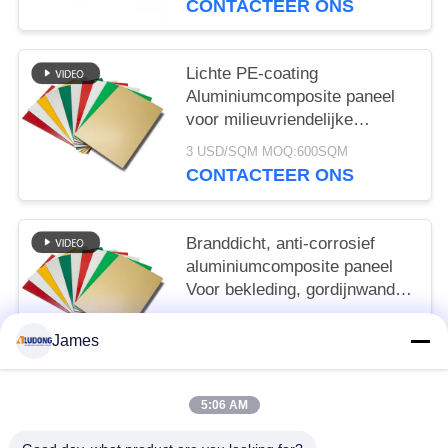
CONTACTEER ONS
Lichte PE-coating
Aluminiumcomposite paneel
voor milieuvriendelijke
borden, winkelvoorziening,
3 USD/SQM MOQ:600SQM
interieurversiering
CONTACTEER ONS
Branddicht, anti-corrosief
aluminiumcomposite paneel
Voor bekleding, gordijnwand,
interieur decoratie
3 USD/SQM MOQ:600SQM
James
CONTACTEER ONS
5:06 AM
populaire categorieën
Alle