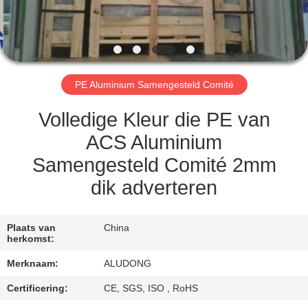
NEEM
CONTACT
MET
ONS
PE Aluminium Samengesteld Comité
OP
Volledige Kleur die PE van
NIEUWS
ACS Aluminium
Samengesteld Comité 2mm
GEVALLEN
dik adverteren
VRAAG
Plaats van
China
herkomst:
EEN
Merknaam:
ALUDONG
OFFERTE
Certificering:
CE, SGS, ISO , RoHS