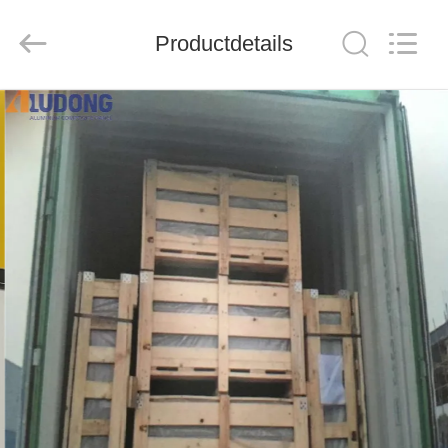
Henan
Jixiang
Industrial
Productdetails
Co.,
Ltd.
All
Rights
Reserved.
HUIS
PRODUCTEN
OVER
ONS
FABRIEKSTOUR
KWALITEITSCONTROLE