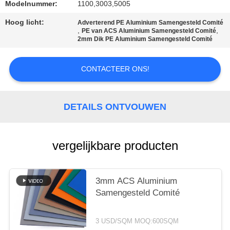
SITEMAP
Modelnummer:
1100,3003,5005
Hoog licht:
Adverterend PE Aluminium Samengesteld Comité
,
,
PRIVACYBELEID
PE van ACS Aluminium Samengesteld Comité
2mm Dik PE Aluminium Samengesteld Comité
CONTACTEER ONS!
DETAILS ONTVOUWEN
vergelijkbare producten
3mm ACS Aluminium
Samengesteld Comité
3 USD/SQM MOQ:600SQM