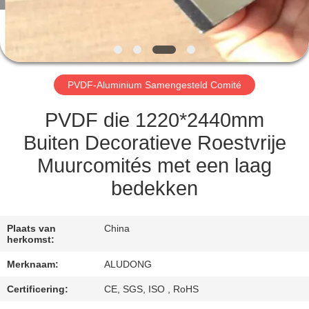
NEEM
CONTACT
MET
ONS
PVDF-Aluminium Samengesteld Comité
OP
PVDF die 1220*2440mm
NIEUWS
Buiten Decoratieve Roestvrije
Muurcomités met een laag
GEVALLEN
bedekken
VRAAG
Plaats van
China
herkomst:
EEN
Merknaam:
ALUDONG
OFFERTE
Certificering:
CE, SGS, ISO , RoHS