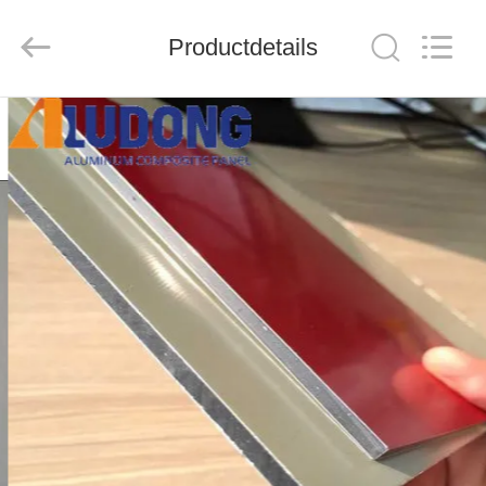
Henan
Jixiang
Industrial
Productdetails
Co.,
Ltd.
All
Rights
Reserved.
HUIS
PRODUCTEN
OVER
ONS
FABRIEKSTOUR
KWALITEITSCONTROLE