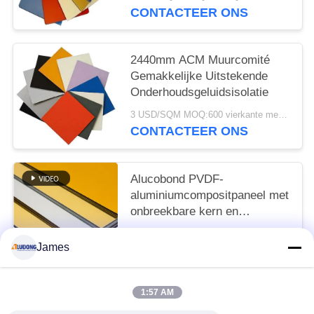
CONTACTEER ONS
2440mm ACM Muurcomité
Gemakkelijke Uitstekende
Onderhoudsgeluidsisolatie
3 USD/SQM MOQ:600 vierkante meters
CONTACTEER ONS
Alucobond PVDF-
aluminiumcompositpaneel met
onbreekbare kern en
glanzende oppervlakte
3 USD/SQM MOQ:sqm 600
James
CONTACTEER ONS
1:57 AM
populaire categorieën
Alle