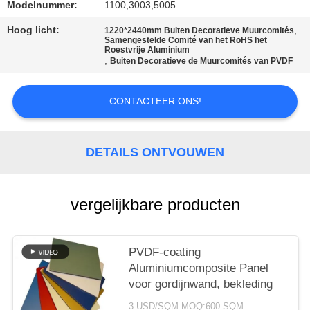
SITEMAP
Modelnummer:
1100,3003,5005
Hoog licht:
,
1220*2440mm Buiten Decoratieve Muurcomités
Samengestelde Comité van het RoHS het
PRIVACYBELEID
Roestvrije Aluminium
,
Buiten Decoratieve de Muurcomités van PVDF
CONTACTEER ONS!
DETAILS ONTVOUWEN
vergelijkbare producten
PVDF-coating
Aluminiumcomposite Panel
voor gordijnwand, bekleding
3 USD/SQM MOQ:600 SQM