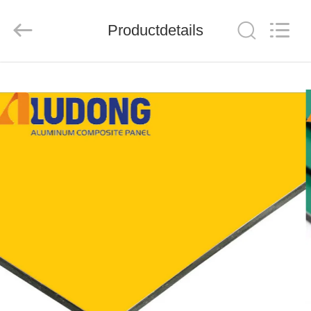
Henan
Jixiang
Industrial
Productdetails
Co.,
Ltd.
All
Rights
Reserved.
HUIS
PRODUCTEN
OVER
ONS
FABRIEKSTOUR
KWALITEITSCONTROLE