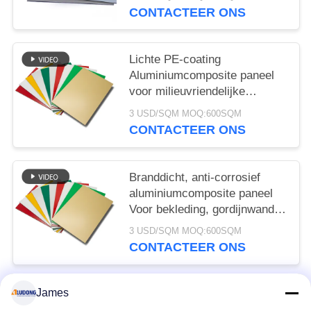
CONTACTEER ONS
Lichte PE-coating
Aluminiumcomposite paneel
voor milieuvriendelijke
borden, winkelvoorziening,
3 USD/SQM MOQ:600SQM
interieurversiering
CONTACTEER ONS
Branddicht, anti-corrosief
aluminiumcomposite paneel
Voor bekleding, gordijnwand,
interieur decoratie
3 USD/SQM MOQ:600SQM
CONTACTEER ONS
James
populaire categorieën
Alle