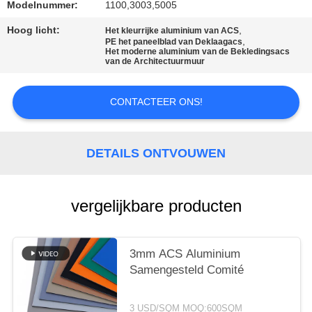
SITEMAP
Modelnummer:
1100,3003,5005
Hoog licht:
,
Het kleurrijke aluminium van ACS
,
PRIVACYBELEID
PE het paneelblad van Deklaagacs
Het moderne aluminium van de Bekledingsacs
van de Architectuurmuur
CONTACTEER ONS!
DETAILS ONTVOUWEN
vergelijkbare producten
3mm ACS Aluminium
Samengesteld Comité
3 USD/SQM MOQ:600SQM