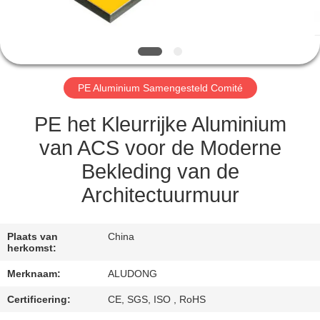
NEEM
CONTACT
MET
ONS
PE Aluminium Samengesteld Comité
OP
PE het Kleurrijke Aluminium
NIEUWS
van ACS voor de Moderne
Bekleding van de
GEVALLEN
Architectuurmuur
VRAAG
Plaats van
China
herkomst:
EEN
Merknaam:
ALUDONG
OFFERTE
Certificering:
CE, SGS, ISO , RoHS