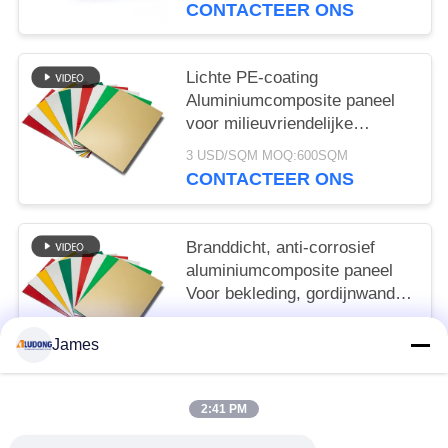
CONTACTEER ONS
Lichte PE-coating
Aluminiumcomposite paneel
voor milieuvriendelijke
borden, winkelvoorziening,
3 USD/SQM MOQ:600SQM
interieurversiering
CONTACTEER ONS
Branddicht, anti-corrosief
aluminiumcomposite paneel
Voor bekleding, gordijnwand,
interieur decoratie
3 USD/SQM MOQ:600SQM
James
CONTACTEER ONS
2:41 PM
populaire categorieën
Alle