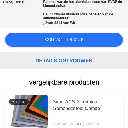
SITEMAP
Hoog licht:
Panelen van de het aluminiummuur van PVDF de
binnenlandse
,
De vuurvaste binnenlandse panelen van de
PRIVACYBELEID
aluminiummuur
,
Zwm-8814 van Wit
CONTACTEER ONS!
DETAILS ONTVOUWEN
vergelijkbare producten
3mm ACS Aluminium
Samengesteld Comité
3 USD/SQM MOQ:600SQM