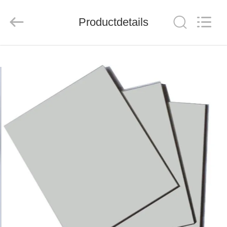
Henan
Jixiang
Industrial
Productdetails
Co.,
Ltd.
All
Rights
Reserved.
HUIS
PRODUCTEN
OVER
ONS
FABRIEKSTOUR
KWALITEITSCONTROLE