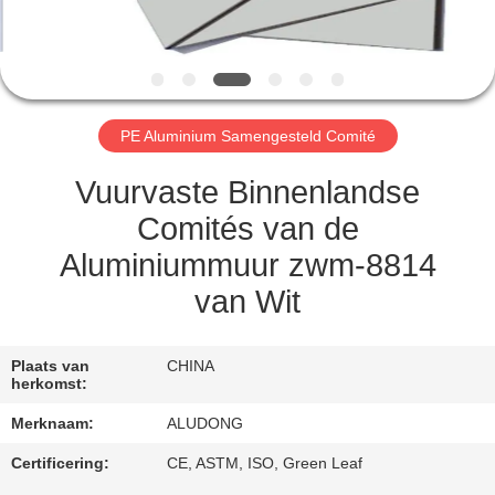
NEEM
CONTACT
MET
ONS
PE Aluminium Samengesteld Comité
OP
Vuurvaste Binnenlandse
NIEUWS
Comités van de
Aluminiummuur zwm-8814
GEVALLEN
van Wit
VRAAG
Plaats van
CHINA
herkomst:
EEN
Merknaam:
ALUDONG
OFFERTE
Certificering:
CE, ASTM, ISO, Green Leaf