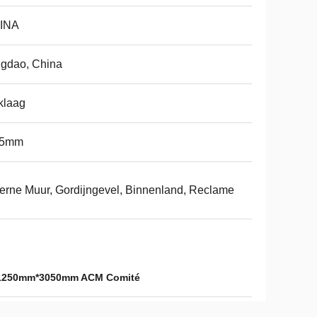
INA
gdao, China
klaag
15mm
erne Muur, Gordijngevel, Binnenland, Reclame
1250mm*3050mm ACM Comité