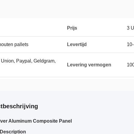
Prijs
3 
houten pallets
Levertijd
10
n Union, Paypal, Geldgram,
Levering vermogen
10
tbeschrijving
lver Aluminum Composite Panel
Description