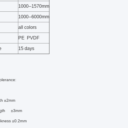
1000--1570mm
1000--6000mm
all colors
PE PVDF
e
15 days
olerance:
dth ±2mm
ength ±3mm
ckness ±0.2mm