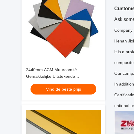
Custome
Ask somet
Company I
Henan Jixi
It is a pr
composite 
2440mm ACM Muurcomité
Our compan
Gemakkelijke Uitstekende
Onderhoudsgeluidsisolatie
In additi
Vind de beste prijs
Certifica
national p