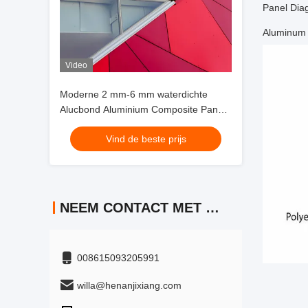
Panel Di
Aluminum
Video
Moderne 2 mm-6 mm waterdichte
Alucbond Aluminium Composite Panel
voor gordijnwand
Vind de beste prijs
NEEM CONTACT MET ONS OP
008615093205991
willa@henanjixiang.com