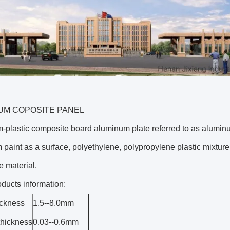
UM COPOSITE PANEL
plastic composite board aluminum plate referred to as aluminum
paint as a surface, polyethylene, polypropylene plastic mixture a
 material.
oducts information:
ickness
1.5--8.0mm
thickness
0.03--0.6mm