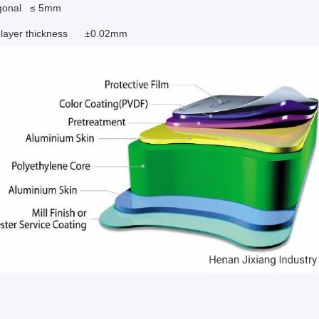
agonal
≤
5mm
 layer thickness ±0.02mm