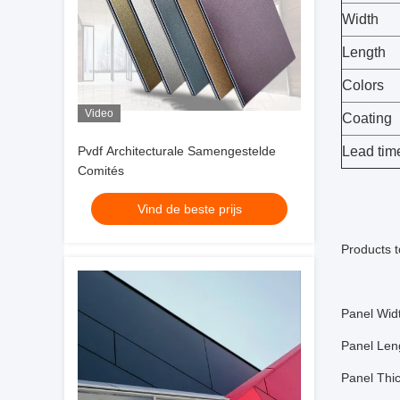
Width
Length
Colors
Video
Coating
Pvdf Architecturale Samengestelde
Lead tim
Comités
Vind de beste prijs
Products t
Panel Wi
Panel L
Panel Thi