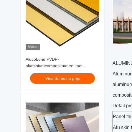
Video
Alucobond PVDF-
ALUMIN
aluminiumcompositpaneel met
onbreekbare kern en glanzende
Aluminum-
Vind de beste prijs
oppervlakte
aluminum 
composite
Detail pr
Panel th
Alu skin 