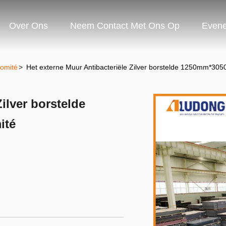
Over Ons
Neem Contact Met Ons Op
Even
omité
>
Het externe Muur Antibacteriële Zilver borstelde 1250mm*
ilver borstelde
ité