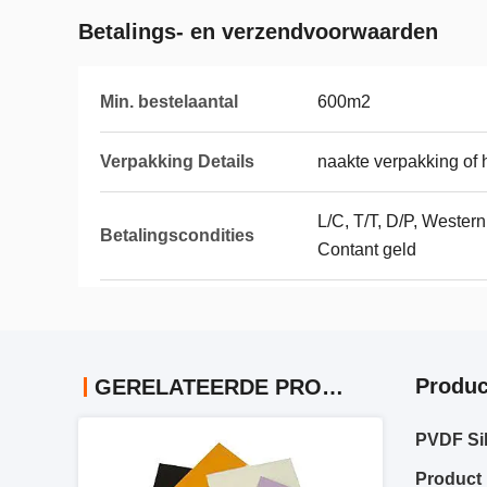
Betalings- en verzendvoorwaarden
Min. bestelaantal
600m2
Verpakking Details
naakte verpakking of 
L/C, T/T, D/P, Wester
Betalingscondities
Contant geld
Produc
GERELATEERDE PRODUCTEN
PVDF Si
Product 