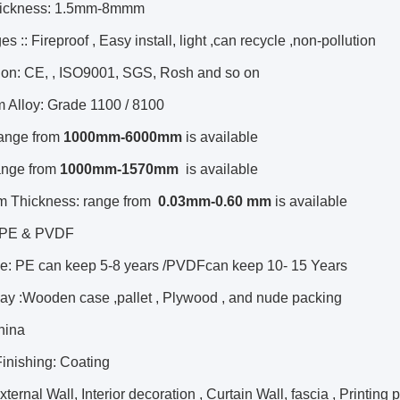
hickness: 1.5mm-8mmm
s :: Fireproof , Easy install, light ,can recycle ,non-pollution
tion: CE, , ISO9001, SGS, Rosh and so on
 Alloy: Grade 1100 / 8100
range from
1000mm-6000mm
is available
ange from
1000mm-1570mm
is available
m Thickness: range from
0.
03
mm-0.
60
mm
is available
: PE & PVDF
e: PE can keep 5-8 years /PVDFcan keep 10- 15 Years
ay :Wooden case ,pallet , Plywood , and nude packing
China
inishing: Coating
ternal Wall, Interior decoration , Curtain Wall, fascia , Printing