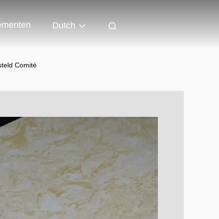
ementen
Dutch
teld Comité