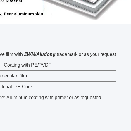
ve film with
ZWM
/
Aludong
trademark or as your request
 : Coating with PE/PVDF
lecular film
terial :PE Core
de: Aluminum coating with primer or as requested.