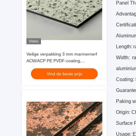
Panel T
Advantage
Certifica
Aluminum
Video
Length: 
Veilige verpakking 3 mm marmernerf
Width: r
ACM/ACP PE PVDF-coating,
eenvoudige reiniging en krasbestendig
aluminiu
Vind de beste prijs
voor keukenachterwand op voorraad
Coating
Guarante
Paking w
Origin: 
Surface F
Usage: Ex