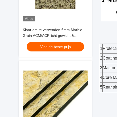
Video
Klaar om te verzenden 6mm Marble
Grain ACM/ACP licht gewicht &
duurzaamheid, PE coating, voor
Vind de beste prijs
restaurant & club muur
1
Protecti
groothandelsprijs
2
Coating
3
Macromo
4
Core Ma
5
Rear si