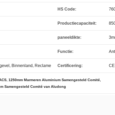
HS Code:
76
Productiecapaciteit:
85
paneeldikte:
3m
Functie:
Ant
ngevel, Binnenland, Reclame
Certificering:
CE
,
,
 ACS
1250mm Marmeren Aluminium Samengesteld Comité
um Samengesteld Comité van Aludong