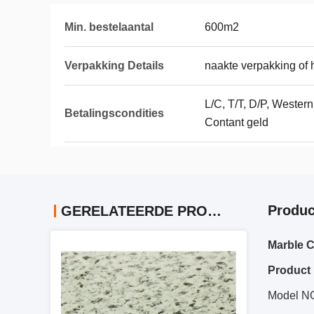
Min. bestelaantal
600m2
Verpakking Details
naakte verpakking of 
L/C, T/T, D/P, Wester
Betalingscondities
Contant geld
Produc
GERELATEERDE PRODUCTEN
Marble 
Product 
Model N