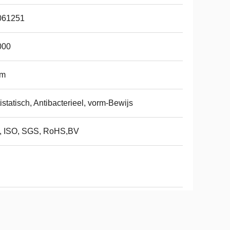
061251
000
m
istatisch, Antibacterieel, vorm-Bewijs
, ISO, SGS, RoHS,BV