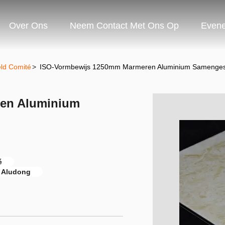
Over Ons
Neem Contact Met Ons Op
Even
ld Comité
>
ISO-Vormbewijs 1250mm Marmeren Aluminium Samenges
en Aluminium
é
 Aludong