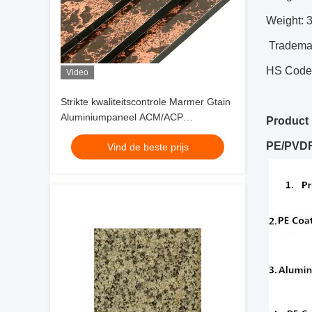
Weight: 
Tradema
HS Code
Video
Strikte kwaliteitscontrole Marmer Gtain
Aluminiumpaneel ACM/ACP
Product 
1250*2500mm, Hoogglanzend,
PE/P
VDF
Vind de beste prijs
brandwerend voor ondergrondse
decoratie Topkwaliteit