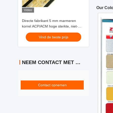
Our
Colo
Video
Directe fabrikant 5 mm marmeren
korrel ACP/ACM hoge sterkte, niet-
ontvlambaar, voor interieur decoratie
Vind de beste prijs
van de liftcabine
NEEM CONTACT MET ONS OP
Contact opnemen