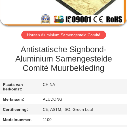
NEEM
CONTACT
MET
ONS
Houten Aluminium Samengesteld Comité
OP
Antistatische Signbond-
NIEUWS
Aluminium Samengestelde
Comité Muurbekleding
GEVALLEN
Plaats van
CHINA
herkomst:
VRAAG
Merknaam:
ALUDONG
EEN
OFFERTE
Certificering:
CE, ASTM, ISO, Green Leaf
Modelnummer:
1100