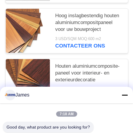
Hoog inslagbestendig houten
aluminiumcompositpaneel
voor uw bouwproject
3 USD/SQM MOQ:600 m2
CONTACTEER ONS
Houten aluminiumcomposite-
paneel voor interieur- en
exterieurdecoratie
3 USD/SQM MOQ:600SQM
James
CONTACTEER ONS
7:18 AM
populaire categorieën
Alle
Good day, what product are you looking for?