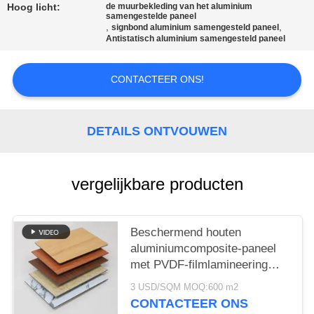
SITEMAP
Hoog licht:
de muurbekleding van het aluminium
samengestelde paneel
,
,
signbond aluminium samengesteld paneel
Antistatisch aluminium samengesteld paneel
PRIVACYBELEID
CONTACTEER ONS!
DETAILS ONTVOUWEN
vergelijkbare producten
Beschermend houten
aluminiumcomposite-paneel
met PVDF-filmlamineering
voor superieure
3 USD/SQM MOQ:600 m2
oppervlaktschutz
CONTACTEER ONS