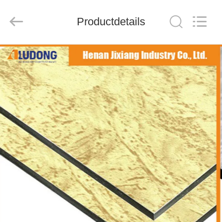
Henan
Jixiang
Industrial
Productdetails
Co.,
Ltd.
All
Rights
Reserved.
HUIS
PRODUCTEN
OVER
ONS
FABRIEKSTOUR
KWALITEITSCONTROLE