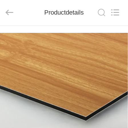
Henan
Jixiang
Industrial
Productdetails
Co.,
Ltd.
All
Rights
Reserved.
HUIS
PRODUCTEN
OVER
ONS
FABRIEKSTOUR
KWALITEITSCONTROLE