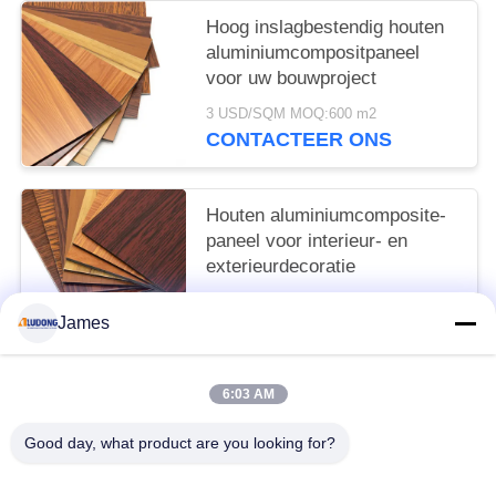
Hoog inslagbestendig houten
aluminiumcompositpaneel
voor uw bouwproject
3 USD/SQM MOQ:600 m2
CONTACTEER ONS
Houten aluminiumcomposite-
paneel voor interieur- en
exterieurdecoratie
3 USD/SQM MOQ:600SQM
James
CONTACTEER ONS
6:03 AM
populaire categorieën
Alle
Good day, what product are you looking for?
PE Aluminium Samengesteld Comité
PVDF-Aluminium Samengesteld Comité