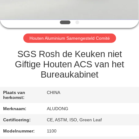
NEEM
CONTACT
MET
ONS
Houten Aluminium Samengesteld Comité
OP
SGS Rosh de Keuken niet
NIEUWS
Giftige Houten ACS van het
Bureaukabinet
GEVALLEN
Plaats van
CHINA
herkomst:
VRAAG
Merknaam:
ALUDONG
EEN
OFFERTE
Certificering:
CE, ASTM, ISO, Green Leaf
Modelnummer:
1100