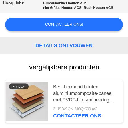
SITEMAP
Hoog licht:
,
Bureaukabinet houten ACS
,
niet Giftige Houten ACS
Rosh Houten ACS
PRIVACYBELEID
CONTACTEER ONS!
DETAILS ONTVOUWEN
vergelijkbare producten
Beschermend houten
aluminiumcomposite-paneel
met PVDF-filmlamineering
voor superieure
3 USD/SQM MOQ:600 m2
oppervlaktschutz
CONTACTEER ONS