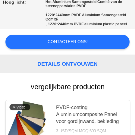
SITEMAP
Hoog licht:
Het Aluminium Samengesteld Comité van de
steenoppervlakte PVDF
,
1220*2440mm PVDF Aluminium Samengesteld
PRIVACYBELEID
Comité
,
1220*2440mm PVDF aluminium plastic paneel
CONTACTEER ONS!
DETAILS ONTVOUWEN
vergelijkbare producten
PVDF-coating
Aluminiumcomposite Panel
voor gordijnwand, bekleding
3 USD/SQM MOQ:600 SQM