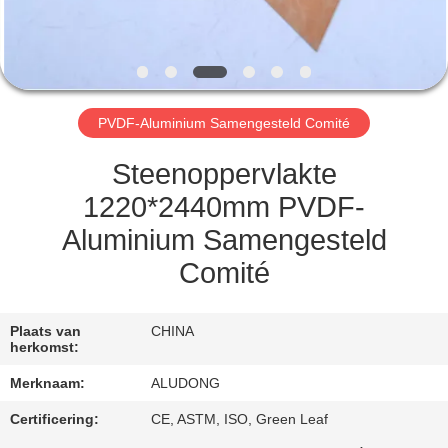
NEEM
CONTACT
MET
ONS
PVDF-Aluminium Samengesteld Comité
OP
Steenoppervlakte
NIEUWS
1220*2440mm PVDF-
Aluminium Samengesteld
GEVALLEN
Comité
VRAAG
Plaats van
CHINA
herkomst:
EEN
Merknaam:
ALUDONG
OFFERTE
Certificering:
CE, ASTM, ISO, Green Leaf