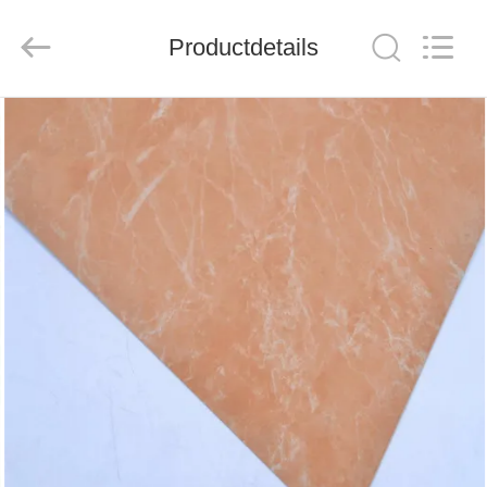
Henan
Jixiang
Industrial
Productdetails
Co.,
Ltd.
All
Rights
Reserved.
HUIS
PRODUCTEN
OVER
ONS
FABRIEKSTOUR
KWALITEITSCONTROLE