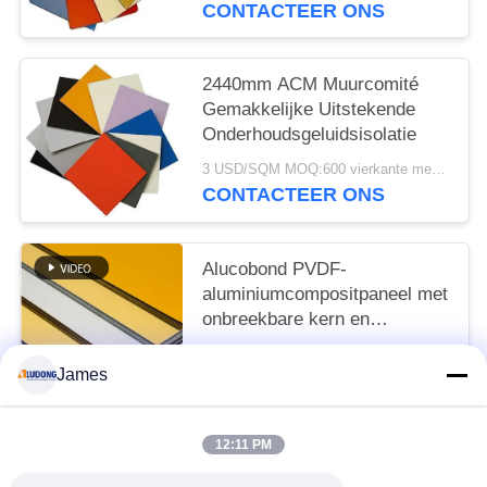
CONTACTEER ONS
2440mm ACM Muurcomité
Gemakkelijke Uitstekende
Onderhoudsgeluidsisolatie
3 USD/SQM MOQ:600 vierkante meters
CONTACTEER ONS
Alucobond PVDF-
aluminiumcompositpaneel met
onbreekbare kern en
glanzende oppervlakte
3 USD/SQM MOQ:sqm 600
James
CONTACTEER ONS
12:11 PM
populaire categorieën
Alle