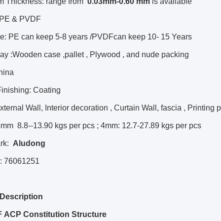
m Thickness: range from
0.
03
mm-0.
60
mm
is available
: PE & PVDF
e: PE can keep 5-8 years /PVDFcan keep 10- 15 Years
ay :Wooden case ,pallet , Plywood , and nude packing
China
inishing: Coating
ternal Wall, Interior decoration , Curtain Wall, fascia , Printing
3mm 8.8--13.90 kgs per pcs ; 4mm: 12.7-27.89 kgs per pcs
rk:
Aludong
: 76061251
Description
 ACP Constitution Structure