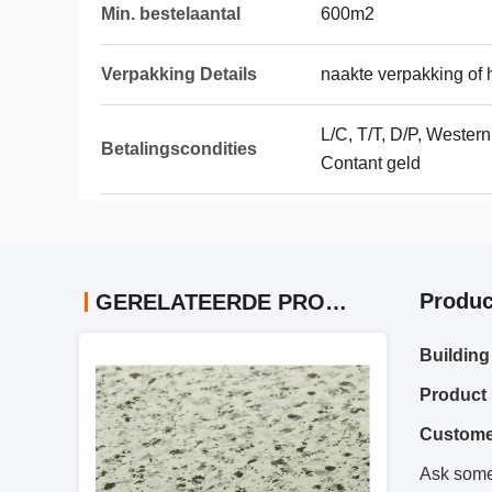
Min. bestelaantal
600m2
Verpakking Details
naakte verpakking of 
L/C, T/T, D/P, Wester
Betalingscondities
Contant geld
Produc
GERELATEERDE PRODUCTEN
Building
Product 
Custome
Ask somet