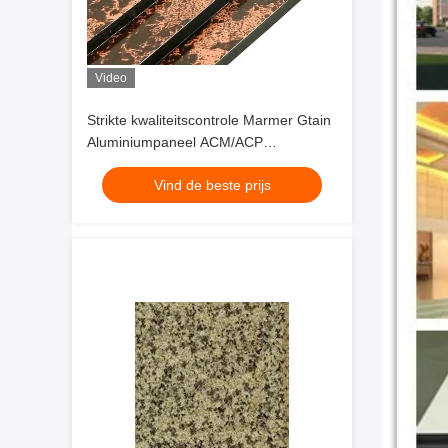
Video
Strikte kwaliteitscontrole Marmer Gtain
Aluminiumpaneel ACM/ACP
1250*2500mm, Hoogglanzend,
Vind de beste prijs
brandwerend voor ondergrondse
decoratie Topkwaliteit