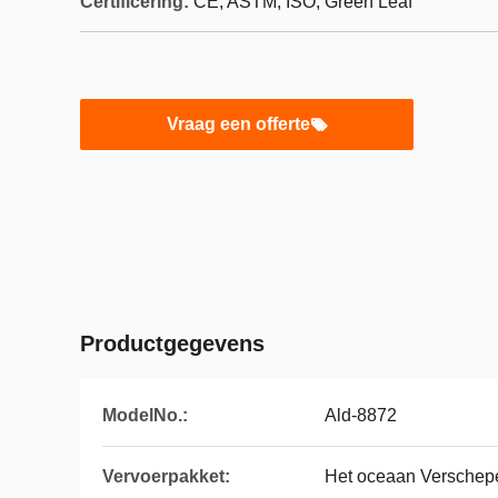
Certificering:
CE, ASTM, ISO, Green Leaf
Vraag een offerte
Productgegevens
ModelNo.:
Ald-8872
Vervoerpakket:
Het oceaan Verschep