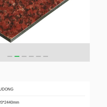
UDONG
20*2440mm