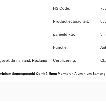
HS Code:
76
Productiecapaciteit:
85
paneeldikte:
3m
Functie:
Ant
ngevel, Binnenland, Reclame
Certificering:
CE
,
minium Samengesteld Comité
5mm Marmeren Aluminium Samenge