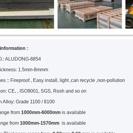
information :
O.: ALUDONG-8854
hickness: 1.5mm-8mmm
s :: Fireproof , Easy install, light ,can recycle ,non-pollution
tion: CE, , ISO9001, SGS, Rosh and so on
 Alloy: Grade 1100 / 8100
range from
1000mm-6000mm
is available
ange from
1000mm-1570mm
is available