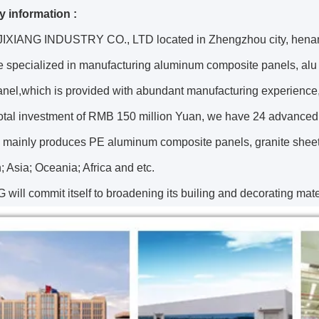
 information :
XIANG INDUSTRY CO., LTD located in Zhengzhou city, henan prov
e specialized in manufacturing aluminum composite panels, alu
el,which is provided with abundant manufacturing experience,hi
tal investment of RMB 150 million Yuan, we have 24 advanced pr
mainly produces PE aluminum composite panels, granite sheets 
 Asia; Oceania; Africa and etc.
ill commit itself to broadening its builing and decorating mate