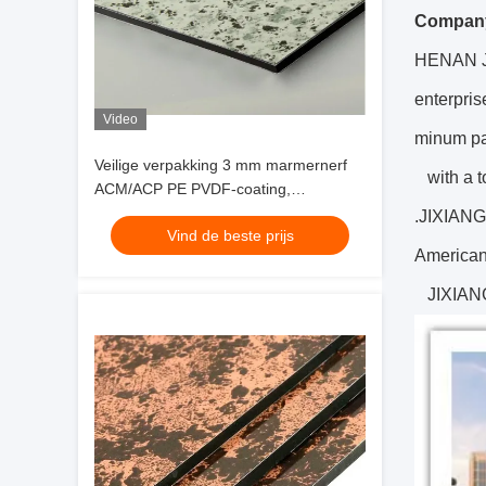
Company
HENAN JI
enterpris
Video
minum pan
Veilige verpakking 3 mm marmernerf
with a to
ACM/ACP PE PVDF-coating,
eenvoudige reiniging en krasbestendig
.JIXIANG 
Vind de beste prijs
voor keukenachterwand op voorraad
American;
JIXIANG w