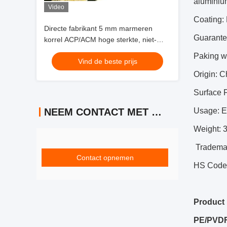
aluminiu
Video
Coating
Directe fabrikant 5 mm marmeren
Guarante
korrel ACP/ACM hoge sterkte, niet-
ontvlambaar, voor interieur decoratie
Paking w
Vind de beste prijs
van de liftcabine
Origin: 
Surface F
NEEM CONTACT MET ONS OP
Usage: Ex
Weight: 
Tradema
Contact opnemen
HS Code
Product 
PE/P
VDF