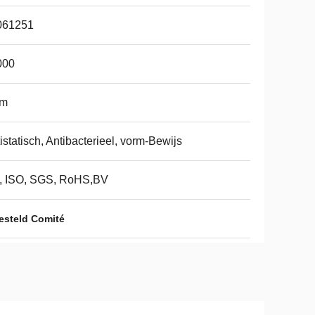
061251
000
m
istatisch, Antibacterieel, vorm-Bewijs
, ISO, SGS, RoHS,BV
steld Comité