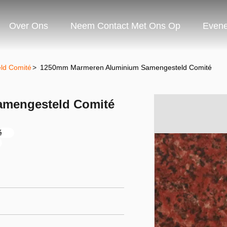
Over Ons
Neem Contact Met Ons Op
Even
ld Comité
>
1250mm Marmeren Aluminium Samengesteld Comité
mengesteld Comité
é