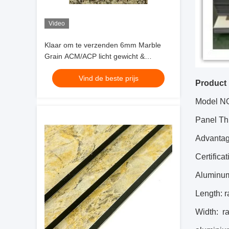
Video
Klaar om te verzenden 6mm Marble
Grain ACM/ACP licht gewicht &
duurzaamheid, PE coating, voor
Vind de beste prijs
restaurant & club muur
Product 
groothandelsprijs
Model N
Panel T
Advantage
Certifica
Aluminum
Length: 
Width: r