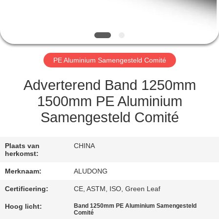
NEEM
CONTACT
MET
ONS
PE Aluminium Samengesteld Comité
OP
Adverterend Band 1250mm
NIEUWS
1500mm PE Aluminium
Samengesteld Comité
GEVALLEN
Plaats van
CHINA
herkomst:
VRAAG
Merknaam:
ALUDONG
EEN
OFFERTE
Certificering:
CE, ASTM, ISO, Green Leaf
Hoog licht:
Band 1250mm PE Aluminium Samengesteld
Comité