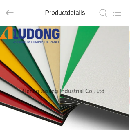
Henan
Jixiang
Industrial
Productdetails
Co.,
Ltd.
All
Rights
Reserved.
HUIS
PRODUCTEN
OVER
ONS
FABRIEKSTOUR
KWALITEITSCONTROLE