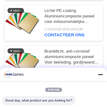
Lichte PE-coating
Aluminiumcomposite paneel
voor milieuvriendelijke
borden, winkelvoorziening,
3 USD/SQM MOQ:600SQM
interieurversiering
CONTACTEER ONS
Branddicht, anti-corrosief
aluminiumcomposite paneel
Voor bekleding, gordijnwand,
interieur decoratie
3 USD/SQM MOQ:600SQM
James
CONTACTEER ONS
6:58 AM
populaire categorieën
Alle
Good day, what product are you looking for?