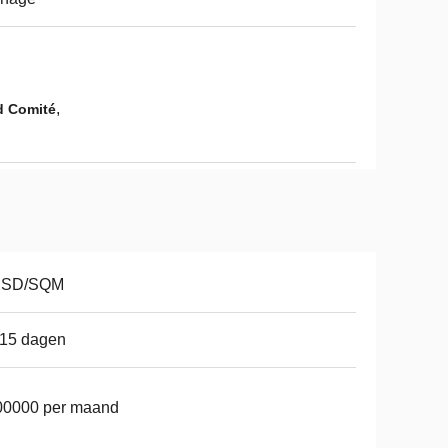
,
d Comité
USD/SQM
-15 dagen
00000 per maand