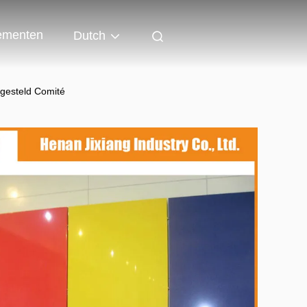
ementen
Dutch
esteld Comité