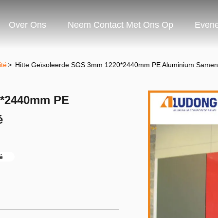
Over Ons
Neem Contact Met Ons Op
Even
té
>
Hitte Geïsoleerde SGS 3mm 1220*2440mm PE Aluminium Sameng
0*2440mm PE
é
é