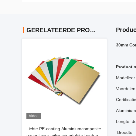
Produc
GERELATEERDE PRODUCTEN
30mm Com
Productin
Modelleer
Voordelen:
Certificat
Aluminium
Video
Lengte: d
Lichte PE-coating Aluminiumcomposite
Breedte: 
paneel voor milieuvriendelijke borden,