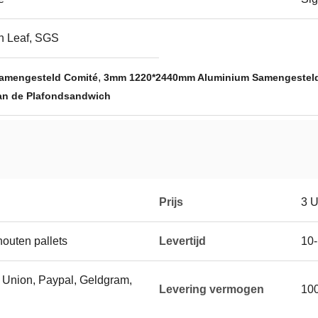
n Leaf, SGS
,
amengesteld Comité
3mm 1220*2440mm Aluminium Samengestel
an de Plafondsandwich
Prijs
3 
houten pallets
Levertijd
10
n Union, Paypal, Geldgram,
Levering vermogen
10