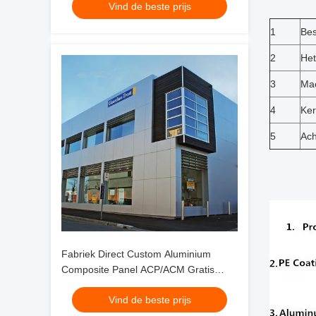
Vind de beste prijs
decoratie
1
Bes
2
Het
3
Mac
4
Ker
5
Ach
Fabriek Direct Custom Aluminium
Composite Panel ACP/ACM Gratis
Proefstuk 3mm 4mm voor
Vind de beste prijs
Wandbekleding Decoratie