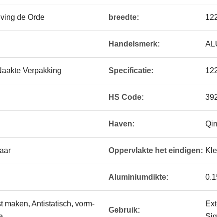
ving de Orde
breedte:
12
Handelsmerk:
AL
Naakte Verpakking
Specificatie:
12
HS Code:
39
Haven:
Qin
aar
Oppervlakte het eindigen:
Kle
Aluminiumdikte:
0.
t maken, Antistatisch, vorm-
Ext
Gebruik:
e
Si