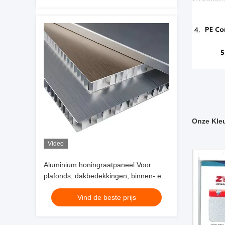
Onze Kle
Video
Aluminium honingraatpaneel Voor
plafonds, dakbedekkingen, binnen- en
buitenmuren, enz.
Vind de beste prijs