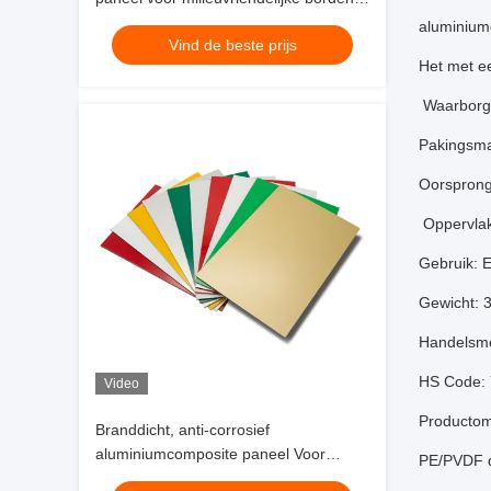
winkelvoorziening, interieurversiering
aluminium
Vind de beste prijs
Het met e
Waarborg:
Pakingsman
Oorsprong
Oppervlak
Gebruik: E
Gewicht: 
Handelsm
HS Code:
Video
Productom
Branddicht, anti-corrosief
aluminiumcomposite paneel Voor
PE/PVDF d
bekleding, gordijnwand, interieur