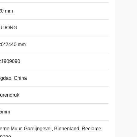
20 mm
UDONG
20*2440 mm
21909090
gdao, China
urendruk
15mm
erne Muur, Gordijngevel, Binnenland, Reclame,
gnage