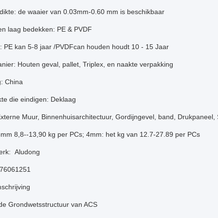
dikte: de waaier van 0.03mm-0.60 mm is beschikbaar
en laag bedekken: PE & PVDF
 PE kan 5-8 jaar /PVDFcan houden houdt 10 - 15 Jaar
ier: Houten geval, pallet, Triplex, en naakte verpakking
: China
te die eindigen: Deklaag
xterne Muur, Binnenhuisarchitectuur, Gordijngevel, band, Drukpaneel,
3mm 8,8--13,90 kg per PCs; 4mm: het kg van 12.7-27.89 per PCs
erk: Aludong
 76061251
schrijving
e Grondwetsstructuur van ACS