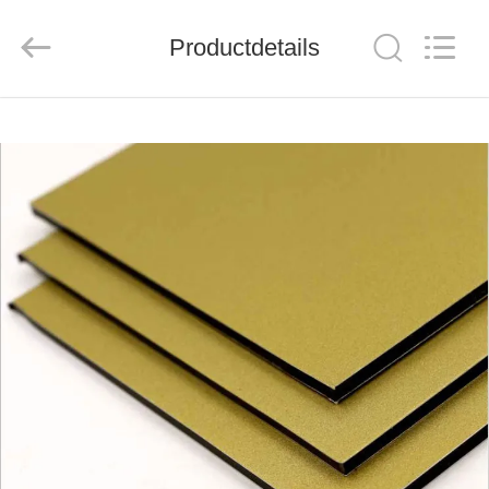
Henan
Jixiang
Industrial
Productdetails
Co.,
Ltd.
All
Rights
Reserved.
HUIS
PRODUCTEN
OVER
ONS
FABRIEKSTOUR
KWALITEITSCONTROLE