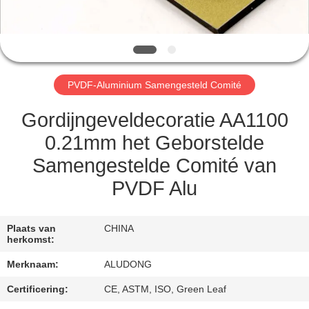
NEEM
CONTACT
MET
ONS
PVDF-Aluminium Samengesteld Comité
OP
Gordijngeveldecoratie AA1100
NIEUWS
0.21mm het Geborstelde
Samengestelde Comité van
GEVALLEN
PVDF Alu
VRAAG
Plaats van
CHINA
herkomst:
EEN
Merknaam:
ALUDONG
OFFERTE
Certificering:
CE, ASTM, ISO, Green Leaf