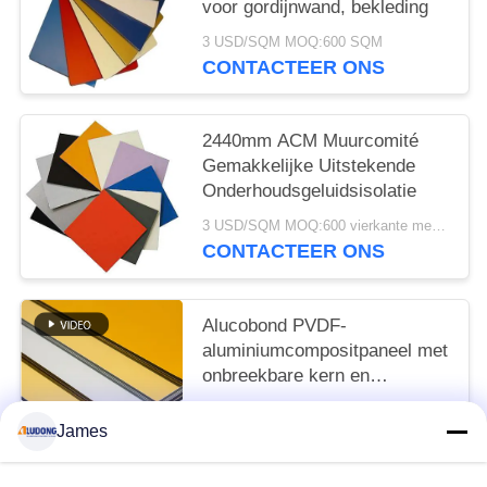
voor gordijnwand, bekleding
3 USD/SQM MOQ:600 SQM
CONTACTEER ONS
2440mm ACM Muurcomité
Gemakkelijke Uitstekende
Onderhoudsgeluidsisolatie
3 USD/SQM MOQ:600 vierkante meters
CONTACTEER ONS
Alucobond PVDF-
aluminiumcompositpaneel met
onbreekbare kern en
glanzende oppervlakte
3 USD/SQM MOQ:sqm 600
James
CONTACTEER ONS