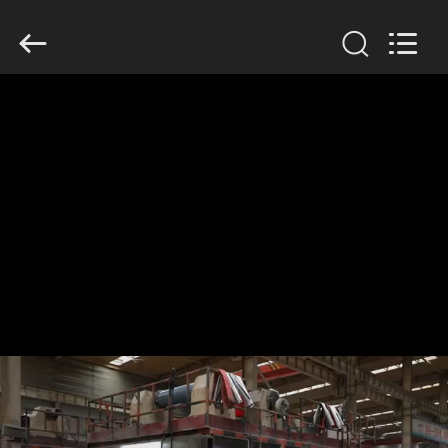
Henan
Jixiang
Industrial
Co.,
Ltd.
All
Rights
Reserved.
HUIS
PRODUCTEN
OVER
ONS
FABRIEKSTOUR
KWALITEITSCONTROLE