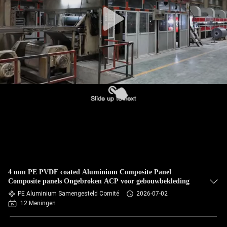
NEEM
CONTACT
MET
ONS
OP
NIEUWS
GEVALLEN
VRAAG
4 mm PE PVDF coated Aluminium Composite Panel
EEN
Composite panels Ongebroken ACP voor gebouwbekleding
PE Aluminium Samengesteld Comité
2026-07-02
OFFERTE
12 Meningen