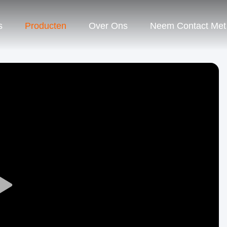
s
Producten
Over Ons
Neem Contact Met
Play
Video