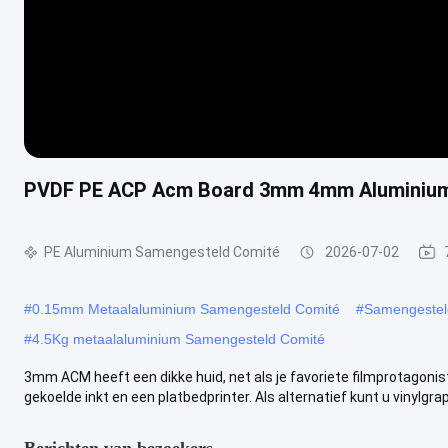
PVDF PE ACP Acm Board 3mm 4mm Aluminium 
PE Aluminium Samengesteld Comité
2026-07-02
#
0.15mm Metaalaluminium Samengesteld Comité
#
Samengesteld
#
4.5Kg metaalaluminium Samengesteld Comité
3mm ACM heeft een dikke huid, net als je favoriete filmprotagoni
gekoelde inkt en een platbedprinter. Als alternatief kunt u vinylgraph
Berichten van bezoekers