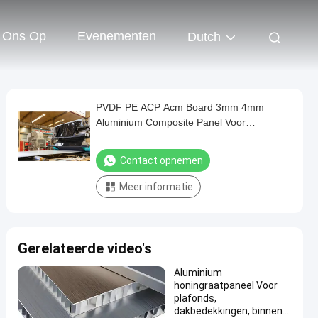
 Ons Op
Evenementen
Dutch
PVDF PE ACP Acm Board 3mm 4mm
Aluminium Composite Panel Voor
bouwmateriaal
Contact opnemen
Meer informatie
Gerelateerde video's
Aluminium
honingraatpaneel Voor
plafonds,
dakbedekkingen, binnen-