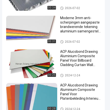
en buitenmuren, enz.
PE Aluminium Samengesteld
00:34
2026-07-02
Comité
Moderne 3mm anti-
scherpingen aangepaste
brandwerende tekening
aluminium samengesteld
paneel voor gordijnwand
daken binnen onderdak
PVDF-Aluminium Samengestel
00:31
2026-07-02
d Comité
ACP Alucobond Drawing
Aluminium Composite
Panel Voor Billboard
Cladding Curtain Wall
Indoor Shelter
Aluminium composiet paneel
00:25
2024-12-24
ACP Alucobond Drawing
Aluminium Composite
Panel Voor
Platenbekleding Interieur
Decoratie
Aluminium composiet paneel
00:28
2024-12-24