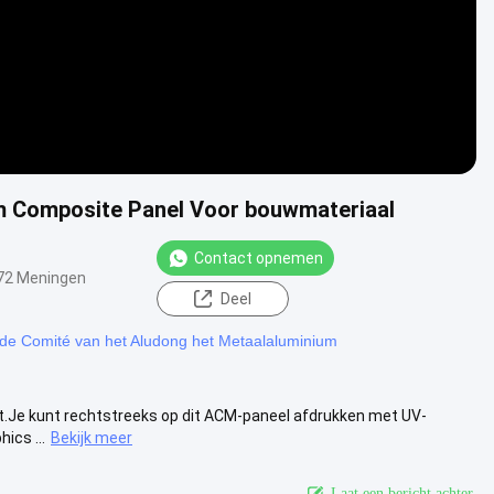
Composite Panel Voor bouwmateriaal
Contact opnemen
72 Meningen
Deel
e Comité van het Aludong het Metaalaluminium
st.Je kunt rechtstreeks op dit ACM-paneel afdrukken met UV-
ics ...
Bekijk meer
Laat een bericht achter.