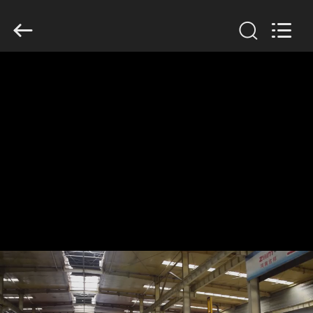
Henan
Jixiang
Industrial
Co.,
Ltd.
All
Rights
Reserved.
HUIS
PRODUCTEN
OVER
ONS
FABRIEKSTOUR
KWALITEITSCONTROLE