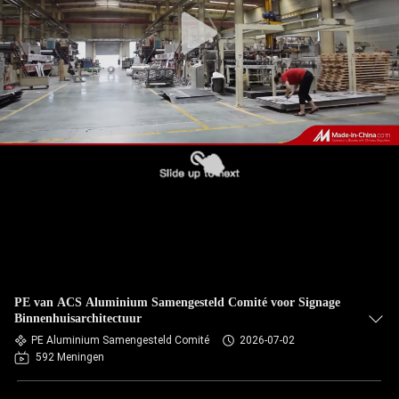
NEEM
CONTACT
MET
ONS
OP
NIEUWS
GEVALLEN
VRAAG
PE van ACS Aluminium Samengesteld Comité voor Signage
EEN
Binnenhuisarchitectuur
PE Aluminium Samengesteld Comité
2026-07-02
OFFERTE
592 Meningen