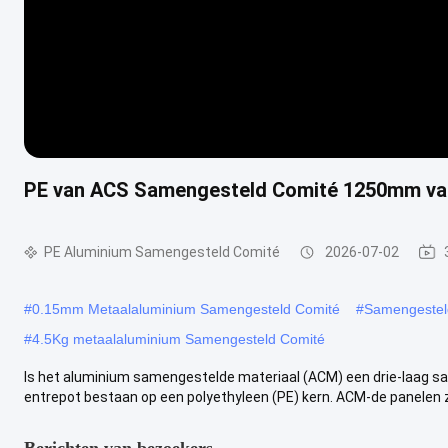
PE van ACS Samengesteld Comité 1250mm van
PE Aluminium Samengesteld Comité
2026-07-02
#
0.15mm Metaalaluminium Samengesteld Comité
#
Samengesteld
#
4.5Kg metaalaluminium Samengesteld Comité
Is het aluminium samengestelde materiaal (ACM) een drie-laag sa
entrepot bestaan op een polyethyleen (PE) kern. ACM-de panelen zij
Berichten van bezoekers