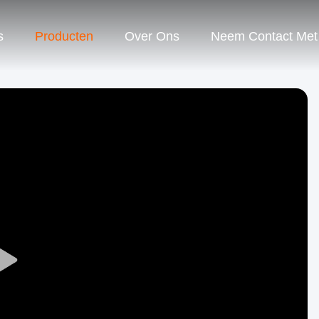
s
Producten
Over Ons
Neem Contact Met
Play
Video