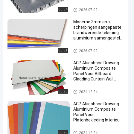
en buitenmuren, enz.
PE Aluminium Samengesteld
00:34
2026-07-02
Comité
Moderne 3mm anti-
scherpingen aangepaste
brandwerende tekening
aluminium samengesteld
paneel voor gordijnwand
daken binnen onderdak
PVDF-Aluminium Samengestel
00:31
2026-07-02
d Comité
ACP Alucobond Drawing
Aluminium Composite
Panel Voor Billboard
Cladding Curtain Wall
Indoor Shelter
Aluminium composiet paneel
00:25
2024-12-24
ACP Alucobond Drawing
Aluminium Composite
Panel Voor
Platenbekleding Interieur
Decoratie
Aluminium composiet paneel
00:28
2024-12-24