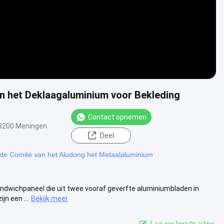
 het Deklaagaluminium voor Bekleding
Contact opnemen
3200 Meningen
Deel
e Comité van het Aludong het Metaalaluminium
ndwichpaneel die uit twee vooraf geverfte aluminiumbladen in
n een ...
Bekijk meer
Laat een bericht achter.