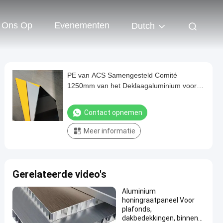
 Ons Op
Evenementen
Dutch
PE van ACS Samengesteld Comité
1250mm van het Deklaagaluminium voor
Bekleding
Contact opnemen
Meer informatie
Gerelateerde video's
Aluminium
honingraatpaneel Voor
plafonds,
dakbedekkingen, binnen-