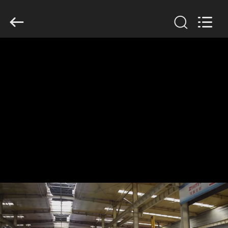
Henan
Jixiang
Industrial
Co.,
Ltd.
All
Rights
Reserved.
HUIS
PRODUCTEN
OVER
ONS
FABRIEKSTOUR
KWALITEITSCONTROLE