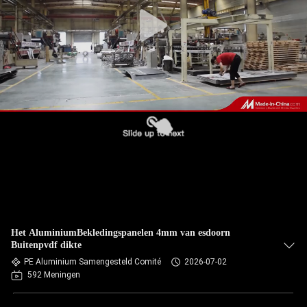
NEEM
CONTACT
MET
ONS
OP
NIEUWS
GEVALLEN
VRAAG
Het AluminiumBekledingspanelen 4mm van esdoorn
EEN
Buitenpvdf dikte
PE Aluminium Samengesteld Comité
2026-07-02
OFFERTE
592 Meningen