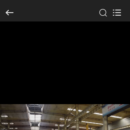
Henan
Jixiang
Industrial
Co.,
Ltd.
All
Rights
Reserved.
HUIS
PRODUCTEN
OVER
ONS
FABRIEKSTOUR
KWALITEITSCONTROLE