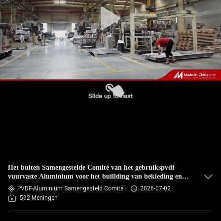
NEEM
CONTACT
MET
ONS
OP
NIEUWS
GEVALLEN
VRAAG
Het buiten Samengestelde Comité van het gebruikspvdf
EEN
vuurvaste Aluminium voor het buillding van bekleding en
gordijngevel
PVDF-Aluminium Samengesteld Comité
2026-07-02
OFFERTE
592 Meningen