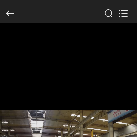
Henan
Jixiang
Industrial
Co.,
Ltd.
All
Rights
Reserved.
HUIS
PRODUCTEN
OVER
ONS
FABRIEKSTOUR
KWALITEITSCONTROLE