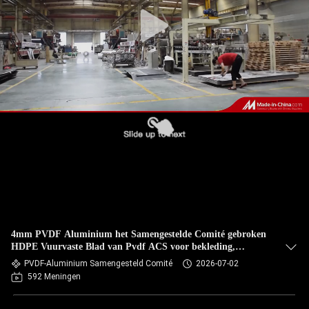
NEEM
CONTACT
MET
ONS
OP
NIEUWS
GEVALLEN
VRAAG
4mm PVDF Aluminium het Samengestelde Comité gebroken
EEN
HDPE Vuurvaste Blad van Pvdf ACS voor bekleding,
ourdoordecoratie
PVDF-Aluminium Samengesteld Comité
2026-07-02
OFFERTE
592 Meningen