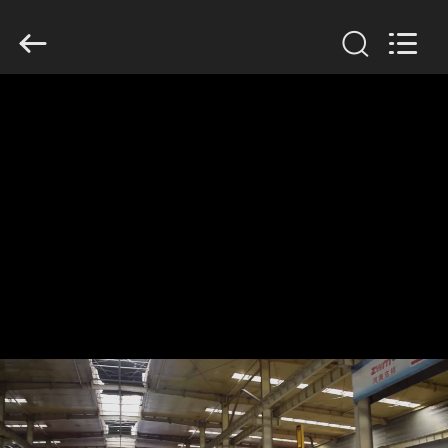
Henan
Jixiang
Industrial
Co.,
Ltd.
All
Rights
Reserved.
HUIS
PRODUCTEN
OVER
ONS
FABRIEKSTOUR
KWALITEITSCONTROLE